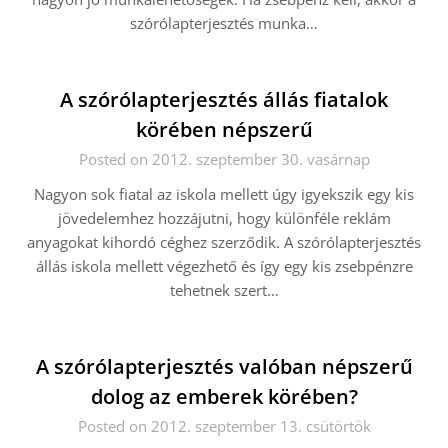
szórólapterjesztés munka…
A szórólapterjesztés állás fiatalok
körében népszerű
Posted on 2012. szeptember 30. vasárnap
Nagyon sok fiatal az iskola mellett úgy igyekszik egy kis
jövedelemhez hozzájutni, hogy különféle reklám
anyagokat kihordó céghez szerződik. A szórólapterjesztés
állás iskola mellett végezhető és így egy kis zsebpénzre
tehetnek szert…
A szórólapterjesztés valóban népszerű
dolog az emberek körében?
Posted on 2012. szeptember 13. csütörtök