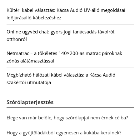
Kültéri kábel választás: Kácsa Audió UV-álló megoldásai
időjárásálló kábelezéshez
Online ügyvéd chat: gyors jogi tanácsadás távolról,
otthonról
Netmatrac – a tökéletes 140×200-as matrac pároknak
zónás alátámasztással
Megbízható hálózati kábel választás: a Kácsa Audió
szakértői útmutatója
Szórólapterjesztés
Elege van már belőle, hogy szórólapjai nem érnek célba?
Hogy a gyűjtőládákból egyenesen a kukába kerülnek?