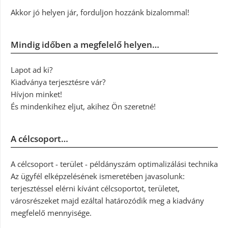
Akkor jó helyen jár, forduljon hozzánk bizalommal!
Mindig időben a megfelelő helyen…
Lapot ad ki?
Kiadványa terjesztésre vár?
Hívjon minket!
És mindenkihez eljut, akihez Ön szeretné!
A célcsoport…
A célcsoport - terület - példányszám optimalizálási technika
Az ügyfél elképzelésének ismeretében javasolunk:
terjesztéssel elérni kívánt célcsoportot, területet,
városrészeket majd ezáltal határozódik meg a kiadvány
megfelelő mennyisége.