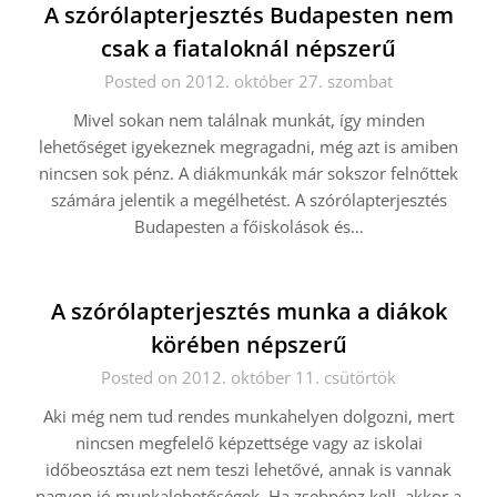
A szórólapterjesztés Budapesten nem
csak a fiataloknál népszerű
Posted on 2012. október 27. szombat
Mivel sokan nem találnak munkát, így minden
lehetőséget igyekeznek megragadni, még azt is amiben
nincsen sok pénz. A diákmunkák már sokszor felnőttek
számára jelentik a megélhetést. A szórólapterjesztés
Budapesten a főiskolások és…
A szórólapterjesztés munka a diákok
körében népszerű
Posted on 2012. október 11. csütörtök
Aki még nem tud rendes munkahelyen dolgozni, mert
nincsen megfelelő képzettsége vagy az iskolai
időbeosztása ezt nem teszi lehetővé, annak is vannak
nagyon jó munkalehetőségek. Ha zsebpénz kell, akkor a