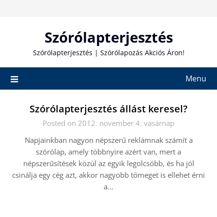
Skip
to
content
Szórólapterjesztés
Szórólapterjesztés | Szórólapozás Akciós Áron!
Menu
Szórólapterjesztés állást keresel?
Posted on 2012. november 4. vasárnap
Napjainkban nagyon népszerű reklámnak számít a
szórólap, amely többnyire azért van, mert a
népszerűsítések közül az egyik legolcsóbb, és ha jól
csinálja egy cég azt, akkor nagyobb tömeget is ellehet érni
a…