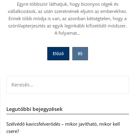
Egyre többször láthatjuk, hogy bizonyos cégek és
vállalkozások, az után szeretnének eljutni az emberekhez.
Ennek több módja is van, az azonban kétségtelen, hogy a
szórólapterjesztés az egyik leginkább kifizetődő módszer.
A folyamat…
Bejegyzések
Előző
85
lapozása
KERESÉS:
Legutóbbi bejegyzések
Szélvédő kavicsfelverődés – mikor javítható, mikor kell
csere?