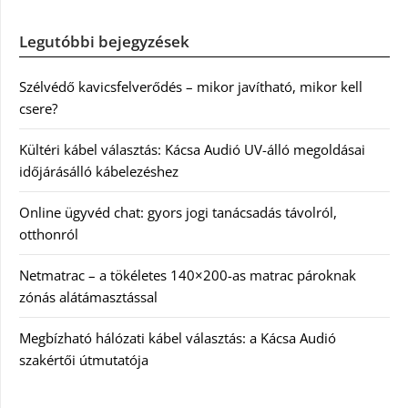
Legutóbbi bejegyzések
Szélvédő kavicsfelverődés – mikor javítható, mikor kell
csere?
Kültéri kábel választás: Kácsa Audió UV-álló megoldásai
időjárásálló kábelezéshez
Online ügyvéd chat: gyors jogi tanácsadás távolról,
otthonról
Netmatrac – a tökéletes 140×200-as matrac pároknak
zónás alátámasztással
Megbízható hálózati kábel választás: a Kácsa Audió
szakértői útmutatója