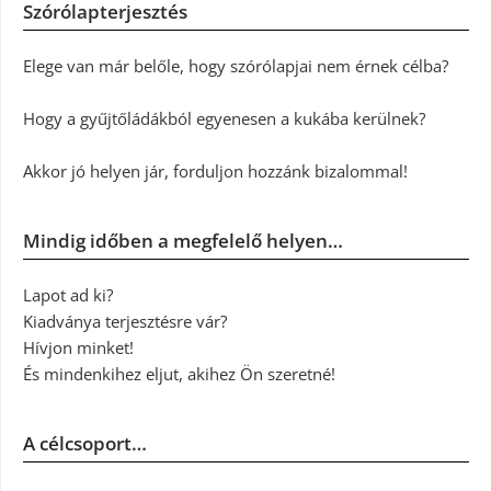
Szórólapterjesztés
Elege van már belőle, hogy szórólapjai nem érnek célba?
Hogy a gyűjtőládákból egyenesen a kukába kerülnek?
Akkor jó helyen jár, forduljon hozzánk bizalommal!
Mindig időben a megfelelő helyen…
Lapot ad ki?
Kiadványa terjesztésre vár?
Hívjon minket!
És mindenkihez eljut, akihez Ön szeretné!
A célcsoport…