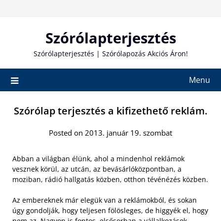
Skip
to
content
Szórólapterjesztés
Szórólapterjesztés | Szórólapozás Akciós Áron!
Menu
Szórólap terjesztés a kifizethető reklám.
Posted on 2013. január 19. szombat
Abban a világban élünk, ahol a mindenhol reklámok
vesznek körül, az utcán, az bevásárlóközpontban, a
moziban, rádió hallgatás közben, otthon tévénézés közben.
Az embereknek már elegük van a reklámokból, és sokan
úgy gondolják, hogy teljesen fölösleges, de higgyék el, hogy
nem az. Nagyon is fontos, elsősorban a vállalkozások