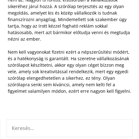
sikeréhez járul hozzá. A szórólap terjesztés az egy olyan
megoldás, amelyet kis és közép vállalkozók is tudnak
finanszírozni anyagilag.
Mindemellett sok szakember úgy
tartja, hogy az írott kézzel fogható reklám sokkal
hatásosabb, mert azt bármikor előtudja venni és megtudja
nézni az ember.
Nem kell vagyonokat fizetni ezért a népszerűsítési módért,
és a hatékonyság is garantált. Ha szeretne vállalkozásának
szórólapot készíttetni, akkor egy olyan céget bízzon meg
vele, amely sok kreativitással rendelkezik, mert egy egyedi
szórólap elengedhetetlen a sikerhez, ez tény. Olyan
szórólapra senki sem kíváncsi, amely nem kelti fel a
figyelmet valamilyen módon, ezért erre nagyon kell figyelni.
KERESÉS: