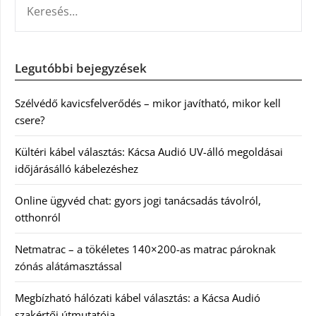
Legutóbbi bejegyzések
Szélvédő kavicsfelverődés – mikor javítható, mikor kell
csere?
Kültéri kábel választás: Kácsa Audió UV-álló megoldásai
időjárásálló kábelezéshez
Online ügyvéd chat: gyors jogi tanácsadás távolról,
otthonról
Netmatrac – a tökéletes 140×200-as matrac pároknak
zónás alátámasztással
Megbízható hálózati kábel választás: a Kácsa Audió
szakértői útmutatója