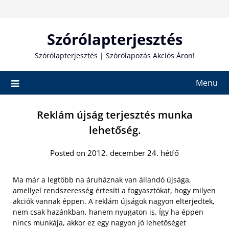
Skip
to
content
Szórólapterjesztés
Szórólapterjesztés | Szórólapozás Akciós Áron!
Menu
Reklám újság terjesztés munka
lehetőség.
Posted on 2012. december 24. hétfő
Ma már a legtöbb na áruháznak van állandó újsága,
amellyel rendszeresség értesíti a fogyasztókat, hogy milyen
akciók vannak éppen. A reklám újságok nagyon elterjedtek,
nem csak hazánkban, hanem nyugaton is. Így ha éppen
nincs munkája, akkor ez egy nagyon jó lehetőséget