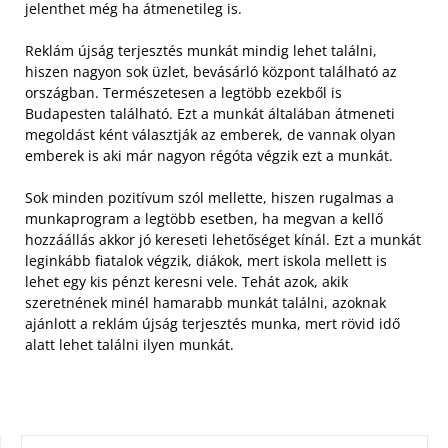
jelenthet még ha átmenetileg is.
Reklám újság terjesztés munkát mindig lehet találni,
hiszen nagyon sok üzlet, bevásárló központ található az
országban. Természetesen a legtöbb ezekből is
Budapesten található. Ezt a munkát általában átmeneti
megoldást ként választják az emberek, de vannak olyan
emberek is aki már nagyon régóta végzik ezt a munkát.
Sok minden pozitívum szól mellette, hiszen rugalmas a
munkaprogram a legtöbb esetben, ha megvan a kellő
hozzáállás akkor jó kereseti lehetőséget kínál. Ezt a munkát
leginkább fiatalok végzik, diákok, mert iskola mellett is
lehet egy kis pénzt keresni vele. Tehát azok, akik
szeretnének minél hamarabb munkát találni, azoknak
ajánlott a reklám újság terjesztés munka, mert rövid idő
alatt lehet találni ilyen munkát.
KERESÉS: