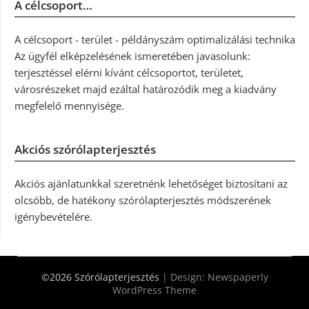
A célcsoport…
A célcsoport - terület - példányszám optimalizálási technika
Az ügyfél elképzelésének ismeretében javasolunk:
terjesztéssel elérni kívánt célcsoportot, területet,
városrészeket majd ezáltal határozódik meg a kiadvány
megfelelő mennyisége.
Akciós szórólapterjesztés
Akciós ajánlatunkkal szeretnénk lehetőséget biztosítani az
olcsóbb, de hatékony szórólapterjesztés módszerének
igénybevételére.
©2026 Szórólapterjesztés
| Design:
Newspaperly
WordPress Theme