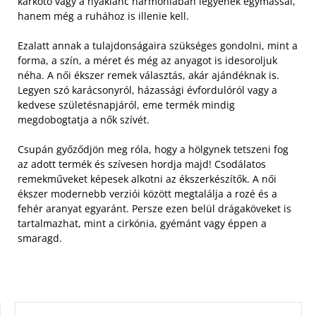
karkötő vagy a nyaklánc harmóniában legyenek egymással,
hanem még a ruhához is illenie kell.
Ezalatt annak a tulajdonságaira szükséges gondolni, mint a
forma, a szín, a méret és még az anyagot is idesoroljuk
néha. A női ékszer remek választás, akár ajándéknak is.
Legyen szó karácsonyról, házassági évfordulóról vagy a
kedvese születésnapjáról, eme termék mindig
megdobogtatja a nők szívét.
Csupán győződjön meg róla, hogy a hölgynek tetszeni fog
az adott termék és szívesen hordja majd! Csodálatos
remekműveket képesek alkotni az ékszerkészítők. A női
ékszer modernebb verziói között megtalálja a rozé és a
fehér aranyat egyaránt. Persze ezen belül drágaköveket is
tartalmazhat, mint a cirkónia, gyémánt vagy éppen a
smaragd.
KERESÉS: