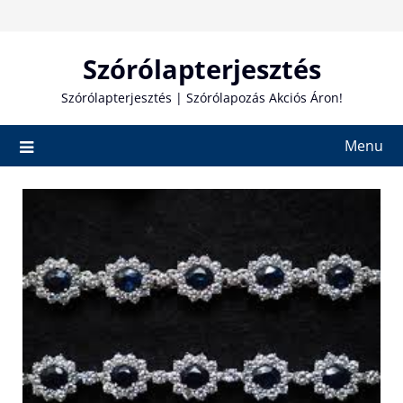
Skip
to
content
Szórólapterjesztés
Szórólapterjesztés | Szórólapozás Akciós Áron!
Menu