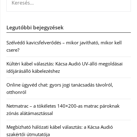
Legutóbbi bejegyzések
Szélvédő kavicsfelverődés – mikor javítható, mikor kell
csere?
Kültéri kábel választás: Kácsa Audió UV-álló megoldásai
időjárásálló kábelezéshez
Online ügyvéd chat: gyors jogi tanácsadás távolról,
otthonról
Netmatrac – a tökéletes 140×200-as matrac pároknak
zónás alátámasztással
Megbízható hálózati kábel választás: a Kácsa Audió
szakértői útmutatója