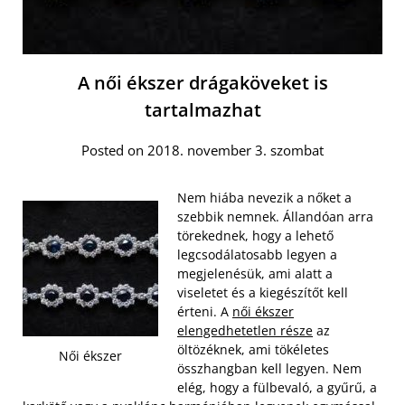
A női ékszer drágaköveket is
tartalmazhat
Posted on 2018. november 3. szombat
Nem hiába nevezik a nőket a
szebbik nemnek. Állandóan arra
törekednek, hogy a lehető
legcsodálatosabb legyen a
megjelenésük, ami alatt a
viseletet és a kiegészítőt kell
érteni. A
női ékszer
elengedhetetlen része
az
öltözéknek, ami tökéletes
Női ékszer
összhangban kell legyen. Nem
elég, hogy a fülbevaló, a gyűrű, a