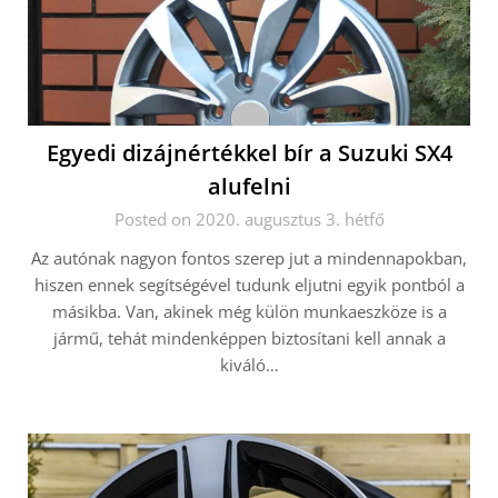
Egyedi dizájnértékkel bír a Suzuki SX4
alufelni
Posted on 2020. augusztus 3. hétfő
Az autónak nagyon fontos szerep jut a mindennapokban,
hiszen ennek segítségével tudunk eljutni egyik pontból a
másikba. Van, akinek még külön munkaeszköze is a
jármű, tehát mindenképpen biztosítani kell annak a
kiváló…