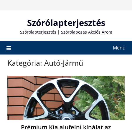
Skip
to
content
Szórólapterjesztés
Szórólapterjesztés | Szórólapozás Akciós Áron!
Menu
Kategória:
Autó-Jármű
Prémium Kia alufelni kínálat az