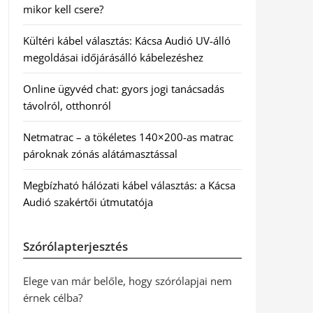
mikor kell csere?
Kültéri kábel választás: Kácsa Audió UV-álló
megoldásai időjárásálló kábelezéshez
Online ügyvéd chat: gyors jogi tanácsadás
távolról, otthonról
Netmatrac – a tökéletes 140×200-as matrac
pároknak zónás alátámasztással
Megbízható hálózati kábel választás: a Kácsa
Audió szakértői útmutatója
Szórólapterjesztés
Elege van már belőle, hogy szórólapjai nem
érnek célba?