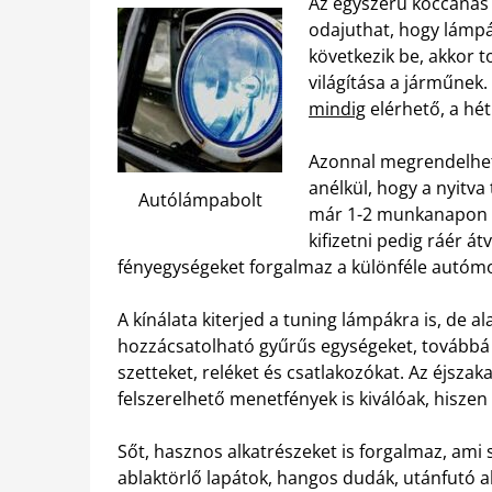
Az egyszerű koccanás
odajuthat, hogy lámpát
következik be, akkor t
világítása a járműnek
mindig
elérhető, a hé
Azonnal megrendelheti
anélkül, hogy a nyitva
Autólámpabolt
már 1-2 munkanapon be
kifizetni pedig ráér á
fényegységeket forgalmaz a különféle autóm
A kínálata kiterjed a tuning lámpákra is, de 
hozzácsatolható gyűrűs egységeket, továbbá 
szetteket, reléket és csatlakozókat. Az éjsza
felszerelhető menetfények is kiválóak, hisz
Sőt, hasznos alkatrészeket is forgalmaz, ami 
ablaktörlő lapátok, hangos dudák, utánfutó a