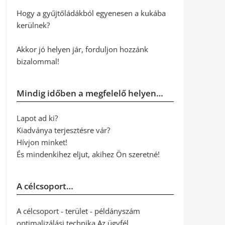
Hogy a gyűjtőládákból egyenesen a kukába
kerülnek?
Akkor jó helyen jár, forduljon hozzánk
bizalommal!
Mindig időben a megfelelő helyen…
Lapot ad ki?
Kiadványa terjesztésre vár?
Hívjon minket!
És mindenkihez eljut, akihez Ön szeretné!
A célcsoport…
A célcsoport - terület - példányszám
optimalizálási technika Az ügyfél