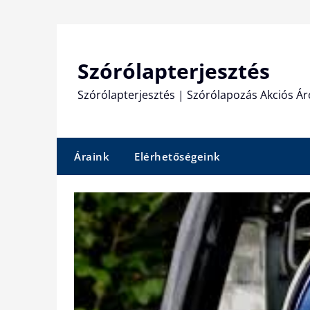
Skip
to
content
Szórólapterjesztés
Szórólapterjesztés | Szórólapozás Akciós Ár
Áraink
Elérhetőségeink