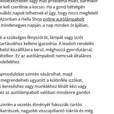
 következtében vagy más probléma miatt, bármikor
 kell cserélnie a kocsin. Ha a gond hétvégén
ovábbi napok telhetnek el úgy, hogy nincs megfelelő
. Azonban a Hella Shop
online autólámpabolt
t mindenegyes napján, a nap minden órájában.
 a szükséges fényszórót, lámpát vagy izzót
 tartásokhoz kellene igazodnia. A leadott rendelés
lül kiszállításra kerül, méghozzá gyorsfutárral,
tvételkor. Ez az autólámpabolt nemcsak általános
odellekhez.
alapmodulokat szintén vásárolhat, majd
megrendelheti ugyanitt a különféle izzókat,
kai kereséshez vagy munkákhoz kínált kézi vagy
en ez az autólámpabolt valóban mindenre gondol.
szintén a vezetés élményét fokozzák: tartós
lkatrészek, nagyobb visszapillantó tükrök és még