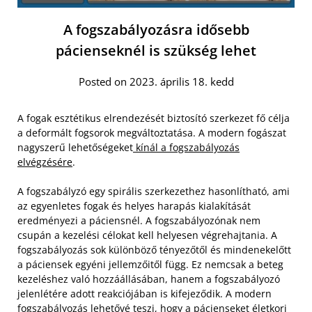
A fogszabályozásra idősebb
pácienseknél is szükség lehet
Posted on 2023. április 18. kedd
A fogak esztétikus elrendezését biztosító szerkezet fő célja
a deformált fogsorok megváltoztatása. A modern fogászat
nagyszerű lehetőségeket
kínál a fogszabályozás
elvégzésére
.
A fogszabályzó egy spirális szerkezethez hasonlítható, ami
az egyenletes fogak és helyes harapás kialakítását
eredményezi a páciensnél. A fogszabályozónak nem
csupán a kezelési célokat kell helyesen végrehajtania. A
fogszabályozás sok különböző tényezőtől és mindenekelőtt
a páciensek egyéni jellemzőitől függ.
Ez nemcsak a beteg
kezeléshez való hozzáállásában, hanem a fogszabályozó
jelenlétére adott reakciójában is kifejeződik. A modern
fogszabályozás lehetővé teszi, hogy a pácienseket életkori