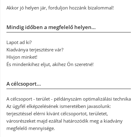
Akkor jó helyen jár, forduljon hozzánk bizalommal!
Mindig időben a megfelelő helyen…
Lapot ad ki?
Kiadványa terjesztésre vár?
Hívjon minket!
És mindenkihez eljut, akihez Ön szeretné!
A célcsoport…
A célcsoport - terület - példányszám optimalizálási technika
Az ügyfél elképzelésének ismeretében javasolunk:
terjesztéssel elérni kívánt célcsoportot, területet,
városrészeket majd ezáltal határozódik meg a kiadvány
megfelelő mennyisége.