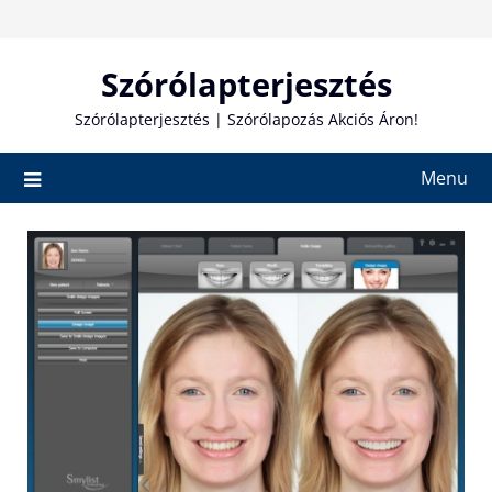
Skip
to
content
Szórólapterjesztés
Szórólapterjesztés | Szórólapozás Akciós Áron!
Menu