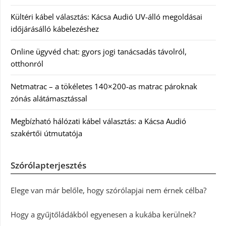
Kültéri kábel választás: Kácsa Audió UV-álló megoldásai
időjárásálló kábelezéshez
Online ügyvéd chat: gyors jogi tanácsadás távolról,
otthonról
Netmatrac – a tökéletes 140×200-as matrac pároknak
zónás alátámasztással
Megbízható hálózati kábel választás: a Kácsa Audió
szakértői útmutatója
Szórólapterjesztés
Elege van már belőle, hogy szórólapjai nem érnek célba?
Hogy a gyűjtőládákból egyenesen a kukába kerülnek?