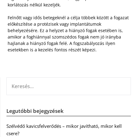
korlátozás nélkül kezeljék.
Felnőtt vagy idős betegeknél a célja többek között a fogazat
előkészítése a protézisek vagy implantátumok
behelyezésére. Ez a helyzet a hiányzó fogak esetében is,
amikor a foghiánnyal szomszédos fogak nem jó irányba
hajlanak a hiányzó fogak felé. A fogszabályozás ilyen
esetekben is a kezelés fontos részét képezi.
KERESÉS:
Legutóbbi bejegyzések
Szélvédő kavicsfelverődés – mikor javítható, mikor kell
csere?