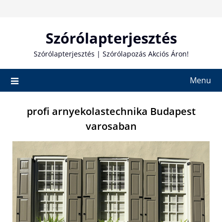
Skip
to
content
Szórólapterjesztés
Szórólapterjesztés | Szórólapozás Akciós Áron!
Menu
profi arnyekolastechnika Budapest
varosaban