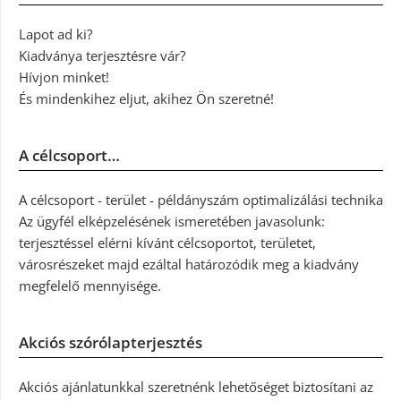
Lapot ad ki?
Kiadványa terjesztésre vár?
Hívjon minket!
És mindenkihez eljut, akihez Ön szeretné!
A célcsoport…
A célcsoport - terület - példányszám optimalizálási technika
Az ügyfél elképzelésének ismeretében javasolunk:
terjesztéssel elérni kívánt célcsoportot, területet,
városrészeket majd ezáltal határozódik meg a kiadvány
megfelelő mennyisége.
Akciós szórólapterjesztés
Akciós ajánlatunkkal szeretnénk lehetőséget biztosítani az