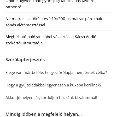
Online ügyvéd chat: gyors jogi tanácsadás távolról,
otthonról
Netmatrac – a tökéletes 140×200-as matrac pároknak
zónás alátámasztással
Megbízható hálózati kábel választás: a Kácsa Audió
szakértői útmutatója
Szórólapterjesztés
Elege van már belőle, hogy szórólapjai nem érnek célba?
Hogy a gyűjtőládákból egyenesen a kukába kerülnek?
Akkor jó helyen jár, forduljon hozzánk bizalommal!
Mindig időben a megfelelő helyen…