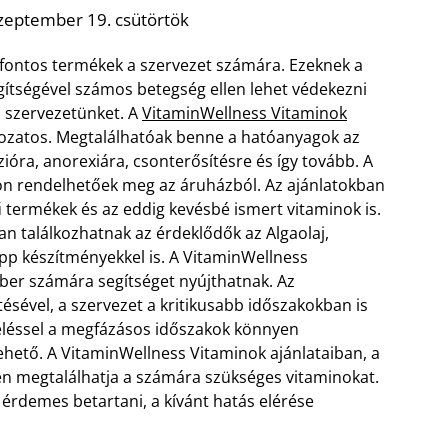
zeptember 19. csütörtök
 fontos termékek a szervezet számára. Ezeknek a
ítségével számos betegség ellen lehet védekezni
a szervezetünket. A
VitaminWellness Vitaminok
ltozatos. Megtalálhatóak benne a hatóanyagok az
ióra, anorexiára, csonterősítésre és így tovább. A
on rendelhetőek meg az áruházból. Az ajánlatokban
 termékek és az eddig kevésbé ismert vitaminok is.
 találkozhatnak az érdeklődők az Algaolaj,
pp készítményekkel is.
A VitaminWellness
er számára segítséget nyújthatnak. Az
sével, a szervezet a kritikusabb időszakokban is
yeléssel a megfázásos időszakok könnyen
ehető. A VitaminWellness Vitaminok ajánlataiban, a
n megtalálhatja a számára szükséges vitaminokat.
 érdemes betartani, a kívánt hatás elérése