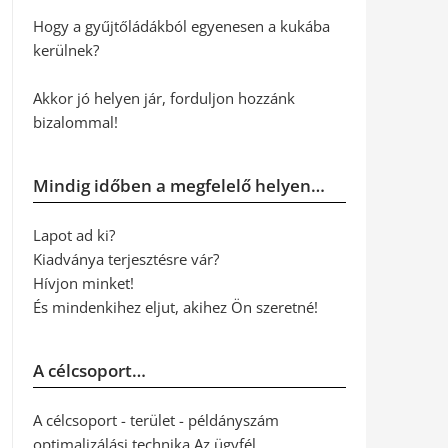
Hogy a gyűjtőládákból egyenesen a kukába
kerülnek?
Akkor jó helyen jár, forduljon hozzánk
bizalommal!
Mindig időben a megfelelő helyen…
Lapot ad ki?
Kiadványa terjesztésre vár?
Hívjon minket!
És mindenkihez eljut, akihez Ön szeretné!
A célcsoport…
A célcsoport - terület - példányszám
optimalizálási technika Az ügyfél