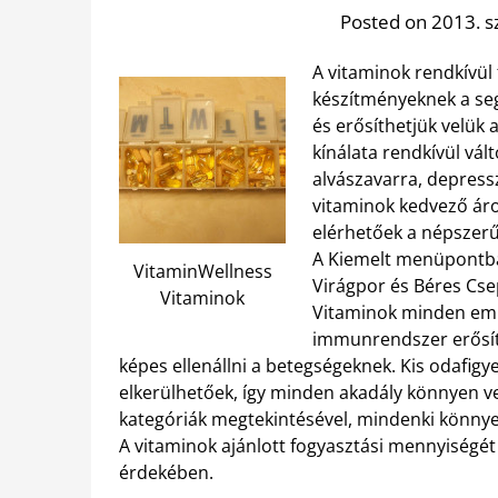
Posted on 2013. s
A vitaminok rendkívül
készítményeknek a seg
és erősíthetjük velük 
kínálata rendkívül vá
alvászavarra, depressz
vitaminok kedvező ár
elérhetőek a népszerű
A Kiemelt menüpontban
VitaminWellness
Virágpor és Béres Cse
Vitaminok
Vitaminok minden emb
immunrendszer erősíté
képes ellenállni a betegségeknek. Kis odafig
elkerülhetőek, így minden akadály könnyen v
kategóriák megtekintésével, mindenki könnye
A vitaminok ajánlott fogyasztási mennyiségét
érdekében.