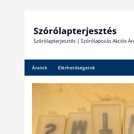
Skip
to
content
Szórólapterjesztés
Szórólapterjesztés | Szórólapozás Akciós Ár
Áraink
Elérhetőségeink