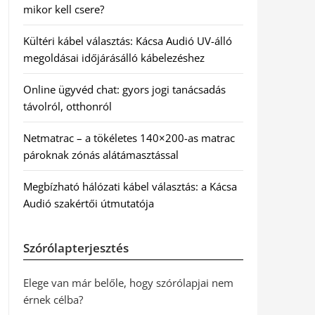
mikor kell csere?
Kültéri kábel választás: Kácsa Audió UV-álló
megoldásai időjárásálló kábelezéshez
Online ügyvéd chat: gyors jogi tanácsadás
távolról, otthonról
Netmatrac – a tökéletes 140×200-as matrac
pároknak zónás alátámasztással
Megbízható hálózati kábel választás: a Kácsa
Audió szakértői útmutatója
Szórólapterjesztés
Elege van már belőle, hogy szórólapjai nem
érnek célba?