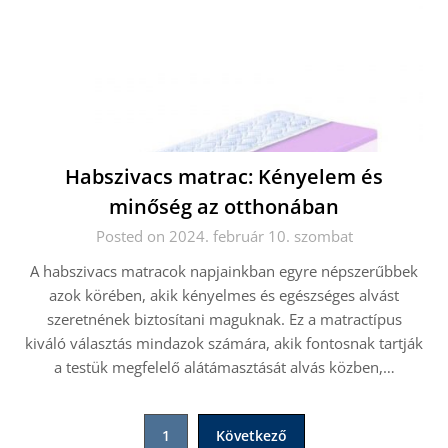
Habszivacs matrac: Kényelem és
minőség az otthonában
Posted on 2024. február 10. szombat
A habszivacs matracok napjainkban egyre népszerűbbek
azok körében, akik kényelmes és egészséges alvást
szeretnének biztosítani maguknak. Ez a matractípus
kiváló választás mindazok számára, akik fontosnak tartják
a testük megfelelő alátámasztását alvás közben,…
Bejegyzések
1
Következő