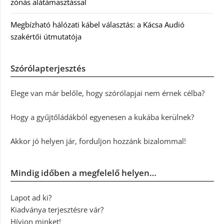
zónás alátámasztással
Megbízható hálózati kábel választás: a Kácsa Audió
szakértői útmutatója
Szórólapterjesztés
Elege van már belőle, hogy szórólapjai nem érnek célba?
Hogy a gyűjtőládákból egyenesen a kukába kerülnek?
Akkor jó helyen jár, forduljon hozzánk bizalommal!
Mindig időben a megfelelő helyen…
Lapot ad ki?
Kiadványa terjesztésre vár?
Hívjon minket!