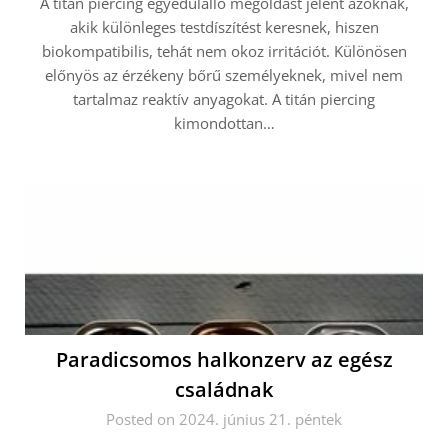
A titán piercing egyedülálló megoldást jelent azoknak,
akik különleges testdíszítést keresnek, hiszen
biokompatibilis, tehát nem okoz irritációt. Különösen
előnyös az érzékeny bőrű személyeknek, mivel nem
tartalmaz reaktív anyagokat. A titán piercing
kimondottan…
Paradicsomos halkonzerv az egész
családnak
Posted on 2024. június 21. péntek