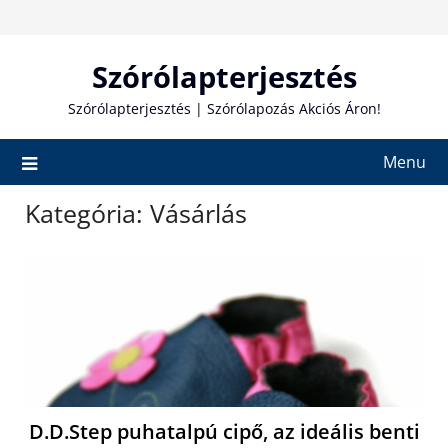
Skip
to
content
Szórólapterjesztés
Szórólapterjesztés | Szórólapozás Akciós Áron!
Menu
Kategória:
Vásárlás
D.D.Step puhatalpú cipő, az ideális benti