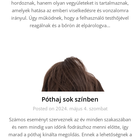
hordoznak, hanem olyan vegyületeket is tartalmaznak,
amelyek hatása az emberi viselkedésre és vonzalomra
irányul. Úgy működnek, hogy a felhasználó testhőjével
reagálnak és a bőrön át elpárologva…
Póthaj sok színben
Posted on 2024. május 4. szombat
Számos eseményt szerveznek az év minden szakaszában
és nem mindig van időnk fodrászhoz menni előtte, így
marad a póthaj kínálta megoldás. Ennek a lehetőségnek a