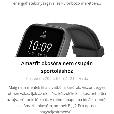
energiahatékonyságával és különböző méretben…
Amazfit okosóra nem csupán
sportoláshoz
Posted on 2024. február 21. szerda
Máig nem mentek ki a divatból a karórák, viszont egyre
többen választják az okosóra készülékeket, köszönhetően
az újszerű funkcióiknak. A mindennapokba ideális döntés
az Amazfit okosóra, aminek Big 2 Pro típusa
nagyteljesítményű…