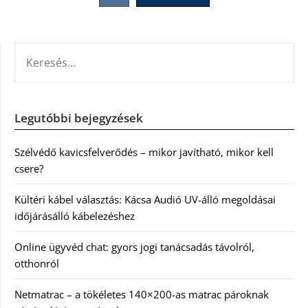
lapozása
KERESÉS:
Legutóbbi bejegyzések
Szélvédő kavicsfelverődés – mikor javítható, mikor kell
csere?
Kültéri kábel választás: Kácsa Audió UV-álló megoldásai
időjárásálló kábelezéshez
Online ügyvéd chat: gyors jogi tanácsadás távolról,
otthonról
Netmatrac – a tökéletes 140×200-as matrac pároknak