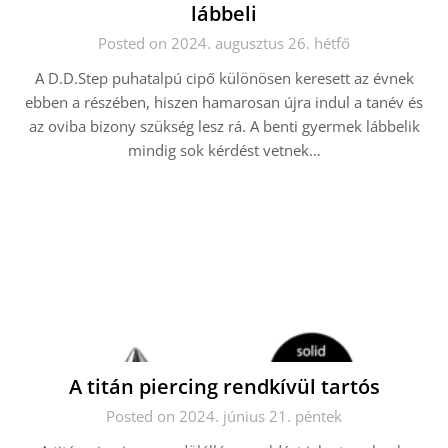
lábbeli
Posted on 2024. augusztus 26. hétfő
A D.D.Step puhatalpú cipő különösen keresett az évnek
ebben a részében, hiszen hamarosan újra indul a tanév és
az oviba bizony szükség lesz rá. A benti gyermek lábbelik
mindig sok kérdést vetnek…
A titán piercing rendkívül tartós
Posted on 2024. június 21. péntek