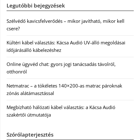
Legutóbbi bejegyzések
Szélvédő kavicsfelverődés – mikor javítható, mikor kell
csere?
Kültéri kábel választás: Kácsa Audió UV-álló megoldásai
időjárásálló kábelezéshez
Online ügyvéd chat: gyors jogi tanácsadás távolról,
otthonról
Netmatrac – a tökéletes 140×200-as matrac pároknak
zónás alátámasztással
Megbízható hálózati kábel választás: a Kácsa Audió
szakértői útmutatója
Szórólapterjesztés