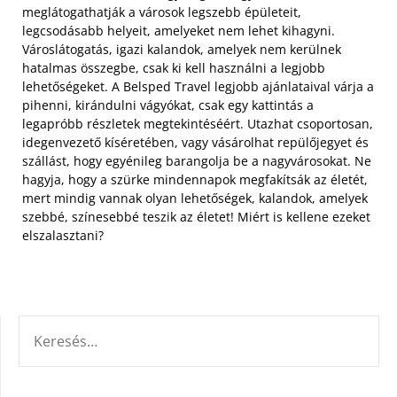
meglátogathatják a városok legszebb épületeit,
legcsodásabb helyeit, amelyeket nem lehet kihagyni.
Városlátogatás, igazi kalandok, amelyek nem kerülnek
hatalmas összegbe, csak ki kell használni a legjobb
lehetőségeket.
A Belsped Travel legjobb ajánlataival várja a
pihenni, kirándulni vágyókat, csak egy kattintás a
legapróbb részletek megtekintéséért. Utazhat csoportosan,
idegenvezető kíséretében, vagy vásárolhat repülőjegyet és
szállást, hogy egyénileg barangolja be a nagyvárosokat. Ne
hagyja, hogy a szürke mindennapok megfakítsák az életét,
mert mindig vannak olyan lehetőségek, kalandok, amelyek
szebbé, színesebbé teszik az életet! Miért is kellene ezeket
elszalasztani?
KERESÉS: