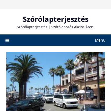
Skip
to
content
Szórólapterjesztés
Szórólapterjesztés | Szórólapozás Akciós Áron!
Menu