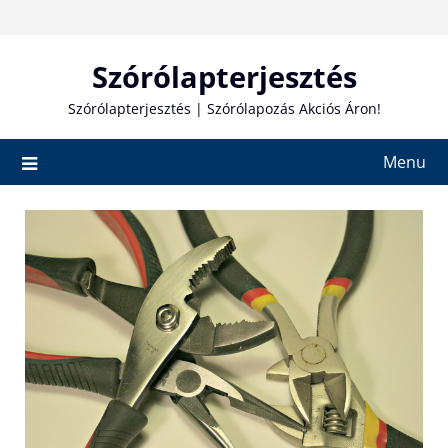
Skip
to
content
Szórólapterjesztés
Szórólapterjesztés | Szórólapozás Akciós Áron!
Menu