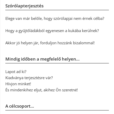
Szórólapterjesztés
Elege van már belőle, hogy szórólapjai nem érnek célba?
Hogy a gyűjtőládákból egyenesen a kukába kerülnek?
Akkor jó helyen jár, forduljon hozzánk bizalommal!
Mindig időben a megfelelő helyen…
Lapot ad ki?
Kiadványa terjesztésre vár?
Hívjon minket!
És mindenkihez eljut, akihez Ön szeretné!
A célcsoport…