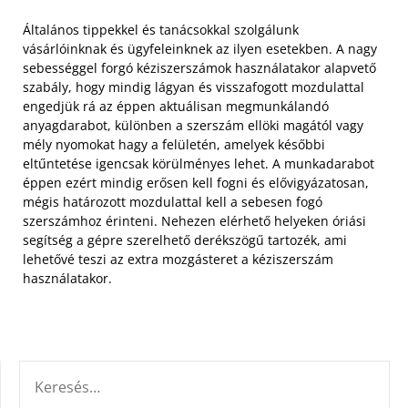
Általános tippekkel és tanácsokkal szolgálunk
vásárlóinknak és ügyfeleinknek az ilyen esetekben. A nagy
sebességgel forgó kéziszerszámok használatakor alapvető
szabály, hogy mindig lágyan és visszafogott mozdulattal
engedjük rá az éppen aktuálisan megmunkálandó
anyagdarabot, különben a szerszám ellöki magától vagy
mély nyomokat hagy a felületén, amelyek későbbi
eltűntetése igencsak körülményes lehet. A munkadarabot
éppen ezért mindig erősen kell fogni és elővigyázatosan,
mégis határozott mozdulattal kell a sebesen fogó
szerszámhoz érinteni. Nehezen elérhető helyeken óriási
segítség a gépre szerelhető derékszögű tartozék, ami
lehetővé teszi az extra mozgásteret a kéziszerszám
használatakor.
KERESÉS: