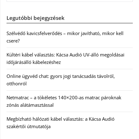
Legutóbbi bejegyzések
Szélvédő kavicsfelverődés – mikor javítható, mikor kell
csere?
Kültéri kábel választás: Kácsa Audió UV-álló megoldásai
időjárásálló kábelezéshez
Online ügyvéd chat: gyors jogi tanácsadás távolról,
otthonról
Netmatrac – a tökéletes 140×200-as matrac pároknak
zónás alátámasztással
Megbízható hálózati kábel választás: a Kácsa Audió
szakértői útmutatója