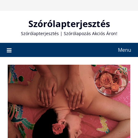
Skip
to
content
Szórólapterjesztés
Szórólapterjesztés | Szórólapozás Akciós Áron!
Menu