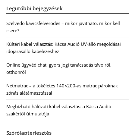
Legutóbbi bejegyzések
Szélvédő kavicsfelverődés – mikor javítható, mikor kell
csere?
Kültéri kábel választás: Kácsa Audió UV-álló megoldásai
időjárásálló kábelezéshez
Online ügyvéd chat: gyors jogi tanácsadás távolról,
otthonról
Netmatrac – a tökéletes 140×200-as matrac pároknak
zónás alátámasztással
Megbízható hálózati kábel választás: a Kácsa Audió
szakértői útmutatója
Szórólapterjesztés