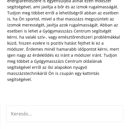
energiarendszere is egyensúlyba állhat ezen módszer
segítségével, ami javítja a bőr és az izmok rugalmasságát.
Tudjon meg többet erről a lehetőségről abban az esetben
is, ha Ön sportol, mivel a thai masszázs megszünteti az
izomok merevségét, javítja azok rugalmasságát.
Abban az
esetben is lehet a Gyógymasszázs Centrum segítségét
kérni, ha valaki szív-, vagy emésztőrendszeri problémákkal
küzd, hiszen ezekre is pozitív hatást fejthet ki ez a
módszer. Érdemes minél hamarabb időpontot kérni, mert
igen nagy az érdeklődés ez iránt a módszer iránt. Tudjon
meg többet a Gyógymasszázs Centrum oldalának
segítségével erről az ősi alapokon nyugvó
masszázstechnikáról Ön is csupán egy kattintás
segítségével.
KERESÉS: