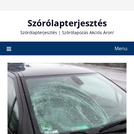
Skip
to
content
Szórólapterjesztés
Szórólapterjesztés | Szórólapozás Akciós Áron!
Menu