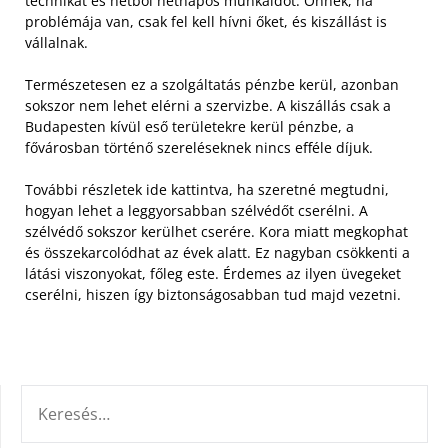
technikát és hétből hétnapos munkaidőt. Önnek, ha
problémája van, csak fel kell hívni őket, és kiszállást is
vállalnak.
Természetesen ez a szolgáltatás pénzbe kerül, azonban
sokszor nem lehet elérni a szervizbe. A kiszállás csak a
Budapesten kívül eső területekre kerül pénzbe, a
fővárosban történő szereléseknek nincs efféle díjuk.
További részletek ide kattintva, ha szeretné megtudni,
hogyan lehet a leggyorsabban szélvédőt cserélni. A
szélvédő sokszor kerülhet cserére. Kora miatt megkophat
és összekarcolódhat az évek alatt. Ez nagyban csökkenti a
látási viszonyokat, főleg este. Érdemes az ilyen üvegeket
cserélni, hiszen így biztonságosabban tud majd vezetni.
KERESÉS: