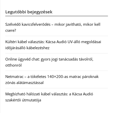
Legutóbbi bejegyzések
Szélvédő kavicsfelverődés – mikor javítható, mikor kell
csere?
Kültéri kábel választás: Kácsa Audió UV-álló megoldásai
időjárásálló kábelezéshez
Online ügyvéd chat: gyors jogi tanácsadás távolról,
otthonról
Netmatrac – a tökéletes 140×200-as matrac pároknak
zónás alátámasztással
Megbízható hálózati kábel választás: a Kácsa Audió
szakértői útmutatója