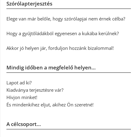
Szórólapterjesztés
Elege van már belőle, hogy szórólapjai nem érnek célba?
Hogy a gyűjtőládákból egyenesen a kukába kerülnek?
Akkor jó helyen jár, forduljon hozzánk bizalommal!
Mindig időben a megfelelő helyen…
Lapot ad ki?
Kiadványa terjesztésre vár?
Hívjon minket!
És mindenkihez eljut, akihez Ön szeretné!
A célcsoport…