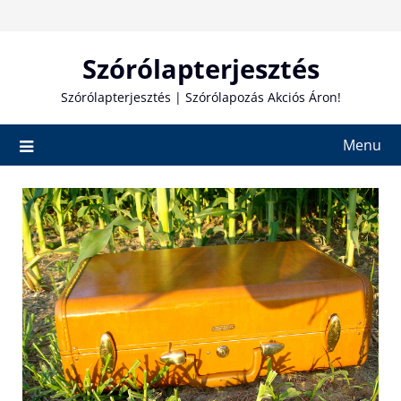
Skip
to
content
Szórólapterjesztés
Szórólapterjesztés | Szórólapozás Akciós Áron!
Menu