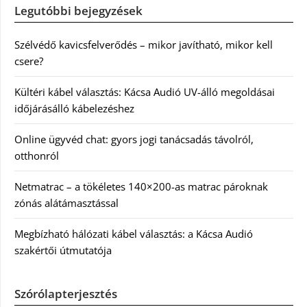
Legutóbbi bejegyzések
Szélvédő kavicsfelverődés – mikor javítható, mikor kell
csere?
Kültéri kábel választás: Kácsa Audió UV-álló megoldásai
időjárásálló kábelezéshez
Online ügyvéd chat: gyors jogi tanácsadás távolról,
otthonról
Netmatrac – a tökéletes 140×200-as matrac pároknak
zónás alátámasztással
Megbízható hálózati kábel választás: a Kácsa Audió
szakértői útmutatója
Szórólapterjesztés