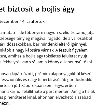
t biztosít a bojlis ágy
december 14. csütörtök
a mutatni, de többnyire nagyon szelíd és támogatja
ét szépsége tényleg magával ragadó, de a városokból
yári időszakokban, bár mindenki eltérő igénnyel.
inkább a nagy kápsára várnak. A feszült figyelem
ásra, amihez a
bojlis ágy tökéletes felületet
nyújt.
fekhelyről van szó, amin könny el lehet nyújtózni.
laposan kipárnázott, prémim alapanyagokból készült
rofesszionális és nagy teherbírású láb gondoskodik.
hirtelen jött záporokban sem. Egyszerűen
án akárhol felállítható a part mentén. Amíg a halak
etes pihenőteret kínál, ahonnan élvezhető a szabad
nézni.