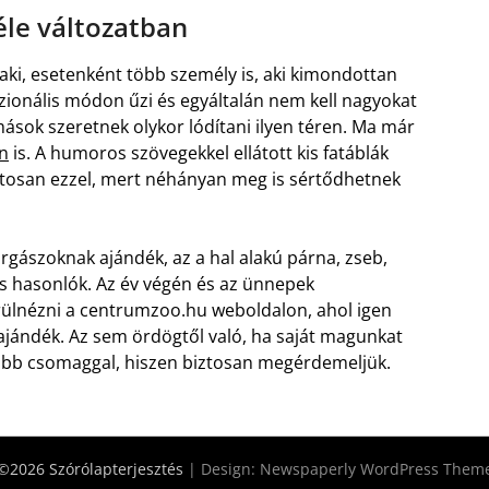
le változatban
aki, esetenként több személy is, aki kimondottan
szionális módon űzi és egyáltalán nem kell nagyokat
ások szeretnek olykor lódítani ilyen téren. Ma már
n
is. A humoros szövegekkel ellátott kis fatáblák
óvatosan ezzel, mert néhányan meg is sértődhetnek
rgászoknak ajándék, az a hal alakú párna, zseb,
z és hasonlók. Az év végén és az ünnepek
ülnézni a centrumzoo.hu weboldalon, ahol igen
ajándék. Az sem ördögtől való, ha saját magunkat
obb csomaggal, hiszen biztosan megérdemeljük.
©2026 Szórólapterjesztés
| Design:
Newspaperly WordPress Them