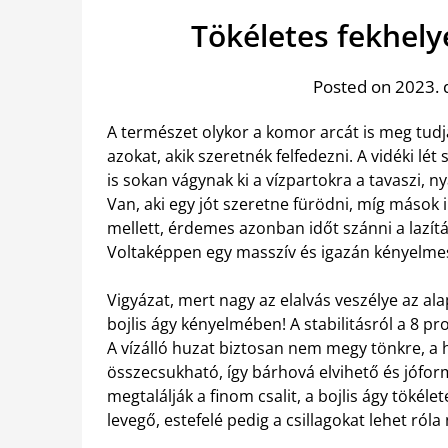
Tökéletes fekhelye
Posted on 2023. 
A természet olykor a komor arcát is meg tudj
azokat, akik szeretnék felfedezni. A vidéki l
is sokan vágynak ki a vízpartokra a tavaszi, n
Van, aki egy jót szeretne fürödni, míg mások 
mellett, érdemes azonban időt szánni a lazít
Voltaképpen egy masszív és igazán kényelmes 
Vigyázat, mert nagy az elalvás veszélye az a
bojlis ágy kényelmében! A stabilitásról a 8 p
A vízálló huzat biztosan nem megy tönkre, a 
összecsukható, így bárhová elvihető és jóform
megtalálják a finom csalit, a bojlis ágy tökél
levegő, estefelé pedig a csillagokat lehet róla 