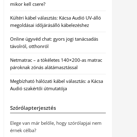
mikor kell csere?
Kültéri kábel választás: Kácsa Audió UV-álló
megoldásai időjárásálló kábelezéshez
Online ügyvéd chat: gyors jogi tanácsadás
távolról, otthonról
Netmatrac – a tökéletes 140×200-as matrac
pároknak zónás alátámasztással
Megbízható hálózati kábel választás: a Kácsa
Audió szakértői útmutatója
Szórólapterjesztés
Elege van már belőle, hogy szórólapjai nem
érnek célba?