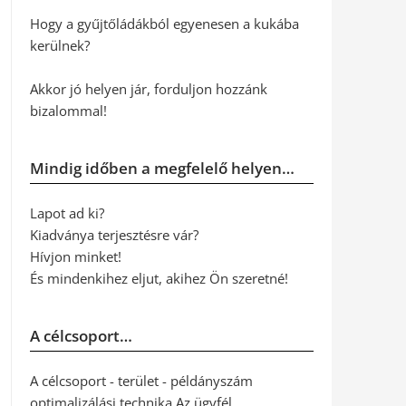
Hogy a gyűjtőládákból egyenesen a kukába
kerülnek?
Akkor jó helyen jár, forduljon hozzánk
bizalommal!
Mindig időben a megfelelő helyen…
Lapot ad ki?
Kiadványa terjesztésre vár?
Hívjon minket!
És mindenkihez eljut, akihez Ön szeretné!
A célcsoport…
A célcsoport - terület - példányszám
optimalizálási technika Az ügyfél