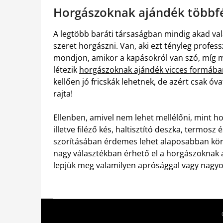
Horgászoknak ajándék többfé
A legtöbb baráti társaságban mindig akad val
szeret horgászni. Van, aki ezt tényleg profes
mondjon, amikor a kapásokról van szó, míg m
létezik
horgászoknak ajándék vicces formába
kellően jó fricskák lehetnek, de azért csak 
rajta!
Ellenben, amivel nem lehet mellélőni, mint ho
illetve filéző kés, haltisztító deszka, termos
szorításában érdemes lehet alaposabban kör
nagy választékban érhető el a horgászoknak 
lepjük meg valamilyen aprósággal vagy nagy