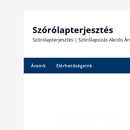
Skip
to
content
Szórólapterjesztés
Szórólapterjesztés | Szórólapozás Akciós Ár
Áraink
Elérhetőségeink