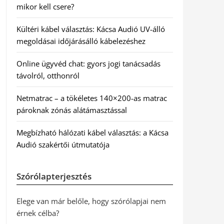
mikor kell csere?
Kültéri kábel választás: Kácsa Audió UV-álló
megoldásai időjárásálló kábelezéshez
Online ügyvéd chat: gyors jogi tanácsadás
távolról, otthonról
Netmatrac – a tökéletes 140×200-as matrac
pároknak zónás alátámasztással
Megbízható hálózati kábel választás: a Kácsa
Audió szakértői útmutatója
Szórólapterjesztés
Elege van már belőle, hogy szórólapjai nem
érnek célba?