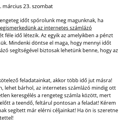
. március 23. szombat
 Rengeteg időt spórolunk meg magunknak, ha
egismerkedünk az internetes számlázó
t féle idő létezik. Az egyik az amelyikben a pénzt
ssük. Mindenki döntse el maga, hogy mennyi időt
lázó segítségével biztosak lehetünk benne, hogy az
ötelező feladatainkat, akkor több idő jut másra!
n, lehet bárhol, az internetes számlázó mindig ott
etlen keresgélés a rengeteg számla között, mert
 előtt a teendő, feltárul pontosan a feladat! Kérem
ak segített már elérni céljainkat! Ha ön is szeretne
ettel!