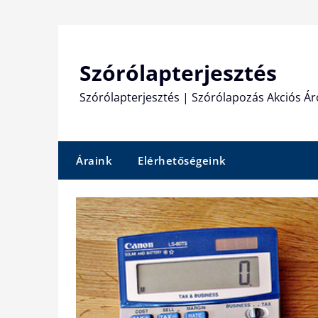
Skip
to
content
Szórólapterjesztés
Szórólapterjesztés | Szórólapozás Akciós Ár
Áraink
Elérhetőségeink