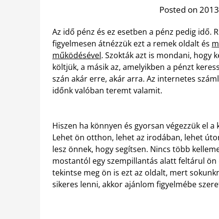
Posted on 2013
Az idő pénz és ez esetben a pénz pedig idő.
figyelmesen átnézzük ezt a remek oldalt és
m
működésével
. Szokták azt is mondani, hogy ké
költjük, a másik az, amelyikben a pénzt kere
szán akár erre, akár arra. Az internetes szám
időnk valóban teremt valamit.
Hiszen ha könnyen és gyorsan végezzük el a k
Lehet ön otthon, lehet az irodában, lehet úto
lesz önnek, hogy segítsen. Nincs több kellem
mostantól egy szempillantás alatt feltárul ön
tekintse meg ön is ezt az oldalt, mert sokunkn
sikeres lenni, akkor ajánlom figyelmébe szeret