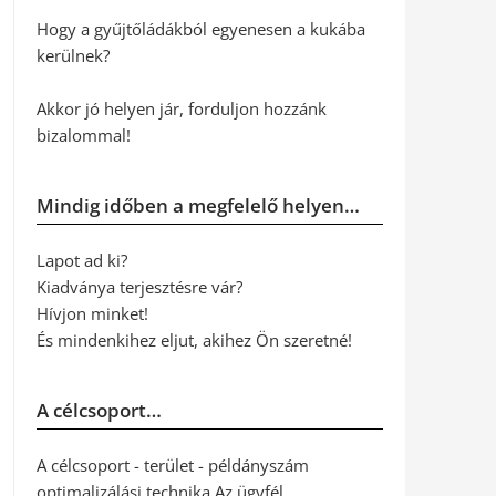
Hogy a gyűjtőládákból egyenesen a kukába
kerülnek?
Akkor jó helyen jár, forduljon hozzánk
bizalommal!
Mindig időben a megfelelő helyen…
Lapot ad ki?
Kiadványa terjesztésre vár?
Hívjon minket!
És mindenkihez eljut, akihez Ön szeretné!
A célcsoport…
A célcsoport - terület - példányszám
optimalizálási technika Az ügyfél