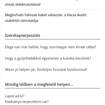
zónás alátámasztással
Megbízható hálózati kábel választás: a Kácsa Audió
szakértői útmutatója
Szórólapterjesztés
Elege van már belőle, hogy szórólapjai nem érnek célba?
Hogy a gyűjtőládákból egyenesen a kukába kerülnek?
Akkor jó helyen jár, forduljon hozzánk bizalommal!
Mindig időben a megfelelő helyen…
Lapot ad ki?
Kiadványa terjesztésre vár?