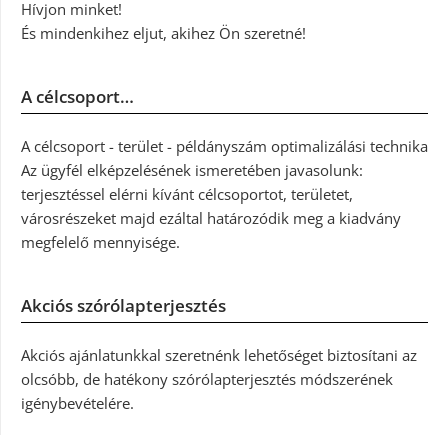
Hívjon minket!
És mindenkihez eljut, akihez Ön szeretné!
A célcsoport…
A célcsoport - terület - példányszám optimalizálási technika
Az ügyfél elképzelésének ismeretében javasolunk:
terjesztéssel elérni kívánt célcsoportot, területet,
városrészeket majd ezáltal határozódik meg a kiadvány
megfelelő mennyisége.
Akciós szórólapterjesztés
Akciós ajánlatunkkal szeretnénk lehetőséget biztosítani az
olcsóbb, de hatékony szórólapterjesztés módszerének
igénybevételére.