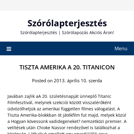
Skip
to
content
Szórólapterjesztés
Szórólapterjesztés | Szórólapozás Akciós Áron!
Menu
TISZTA AMERIKA A 20. TITANICON
Posted on 2013. április 10. szerda
Javában zajlik aA 20. születésnapját ünneplő Titanic
Filmfesztivál, melynek szekciói között visszatérőként
üdvözölhetjük az amerikai független filmes válogatást. A
Tiszta Amerika-blokkban öt játékfilm fut majd, melyek közül
a Hogyan kövessünk vadidegeneket? nemzetközi premier. A
vetítések után Chioke Nassor rendezővel is találkozhat a
közönség. Láthatjuk emellett egy egyedülálló anya