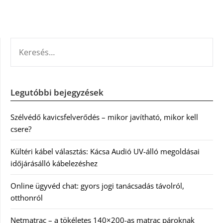
KERESÉS:
Legutóbbi bejegyzések
Szélvédő kavicsfelverődés – mikor javítható, mikor kell
csere?
Kültéri kábel választás: Kácsa Audió UV-álló megoldásai
időjárásálló kábelezéshez
Online ügyvéd chat: gyors jogi tanácsadás távolról,
otthonról
Netmatrac – a tökéletes 140×200-as matrac pároknak