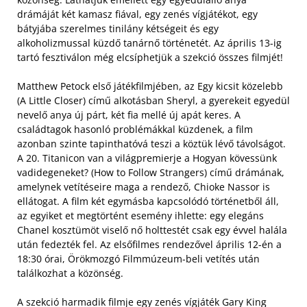
drámáját két kamasz fiával, egy zenés vígjátékot, egy
bátyjába szerelmes tinilány kétségeit és egy
alkoholizmussal küzdő tanárnő történetét. Az április 13-ig
tartó fesztiválon még elcsíphetjük a szekció összes filmjét!
Matthew Petock első játékfilmjében, az Egy kicsit közelebb
(A Little Closer) című alkotásban Sheryl, a gyerekeit egyedül
nevelő anya új párt, két fia mellé új apát keres. A
családtagok hasonló problémákkal küzdenek, a film
azonban szinte tapinthatóvá teszi a köztük lévő távolságot.
A 20. Titanicon van a világpremierje a Hogyan kövessünk
vadidegeneket? (How to Follow Strangers) című drámának,
amelynek vetítéseire maga a rendező, Chioke Nassor is
ellátogat. A film két egymásba kapcsolódó történetből áll,
az egyiket et megtörtént esemény ihlette: egy elegáns
Chanel kosztümöt viselő nő holttestét csak egy évvel halála
után fedezték fel. Az elsőfilmes rendezővel április 12-én a
18:30 órai, Örökmozgó Filmmúzeum-beli vetítés után
találkozhat a közönség.
A szekció harmadik filmje egy zenés vígjáték Gary King