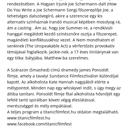
rendezésében. A Hogyan írjunk Joe Schermann-dalt (How
Do You Write a Joe Schermann Song) főszereplője Joe, a
tehetséges dalszövegíró, akire a szerencse egy kis
alternatív színháznak írandó musical képében mosolyog rá,
ám a casting . Ám az, hogy Joe Summer-re, a rendkívüli
hanggal megáldott kezdő színésznőre osztja a főszerepet,
magánéleti konfliktusokhoz vezet. A Nem mondhatom el
senkinek (The Unspeakable Act) a vérfertőzés provokatív
témájával foglalkozik. Jackie-nek, a 17 éves tinilánynak van
egy titka: bátyjába, Matthew-ba szerelmes.
A Szárazon (Smashed) című dramedy James Ponsoldt
filmje, amely a tavalyi Sundance Filmfesztiválon különdíjat
kapott. Az alkoholista Kate Hannah nagyjából elérte a
mélypontot. Minden nap egy whiskyvel indít, s úgy megy az
áltiba tanítani. Ponsoldt filmje fital alkoholista hősnőjét egy
lefelé tartó spirálban követi végig éleslátással,
merészséggel és mély empátiával.
A teljes program a titanicfilmfest.hu oldalon megtalálható.
www.titanicfilmfest.hu
www.facebook.com/titanicfilmfest