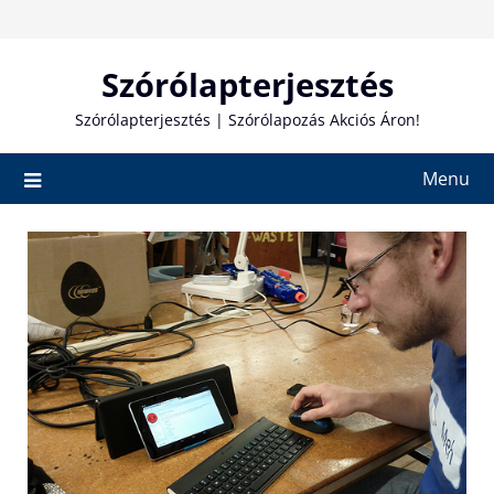
Skip
to
content
Szórólapterjesztés
Szórólapterjesztés | Szórólapozás Akciós Áron!
Menu