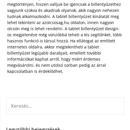
megtörténjen, hiszen valljuk be igencsak a billentyűzethez
vagyunk szokva és akadnak olyanok, akik nagyon nehezen
tudnak alkalmazkodni.
A tablet billentyűzet kínálatát meg
lehet tekinteni az azolcsosag.hu oldalon, innen nagyon
olcsón meg is lehet rendelni. A tablet billentyűzet design-
os megjelenése még vonzóbbá teheti a kis segítőnket, több
hasznos funkció is társul hozzá. Ha ellátogat az említett
internetes oldalra, akkor megtekintheti a tablet
billentyűzet legújabb darabjait, emellett további
információkat kaphat arról, hogy miért érdemes
megvásárolni, és nem utolsó sorban pedig az árral
kapcsolatban is érdeklődhet.
KERESÉS:
Legutóbbi bejegyzések