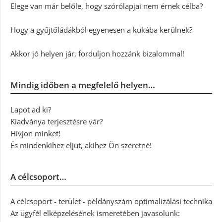
Elege van már belőle, hogy szórólapjai nem érnek célba?
Hogy a gyűjtőládákból egyenesen a kukába kerülnek?
Akkor jó helyen jár, forduljon hozzánk bizalommal!
Mindig időben a megfelelő helyen…
Lapot ad ki?
Kiadványa terjesztésre vár?
Hívjon minket!
És mindenkihez eljut, akihez Ön szeretné!
A célcsoport…
A célcsoport - terület - példányszám optimalizálási technika
Az ügyfél elképzelésének ismeretében javasolunk: