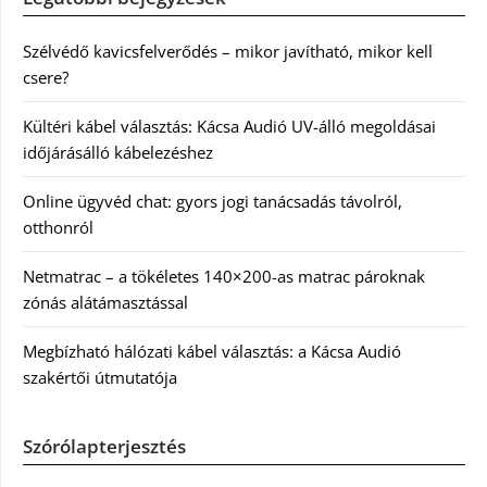
Szélvédő kavicsfelverődés – mikor javítható, mikor kell
csere?
Kültéri kábel választás: Kácsa Audió UV-álló megoldásai
időjárásálló kábelezéshez
Online ügyvéd chat: gyors jogi tanácsadás távolról,
otthonról
Netmatrac – a tökéletes 140×200-as matrac pároknak
zónás alátámasztással
Megbízható hálózati kábel választás: a Kácsa Audió
szakértői útmutatója
Szórólapterjesztés