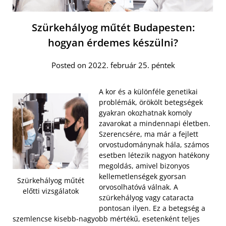
Szürkehályog műtét Budapesten:
hogyan érdemes készülni?
Posted on 2022. február 25. péntek
A kor és a különféle genetikai
problémák, örökölt betegségek
gyakran okozhatnak komoly
zavarokat a mindennapi életben.
Szerencsére, ma már a fejlett
orvostudománynak hála, számos
esetben létezik nagyon hatékony
megoldás, amivel bizonyos
kellemetlenségek gyorsan
Szürkehályog műtét
orvosolhatóvá válnak. A
előtti vizsgálatok
szürkehályog vagy cataracta
pontosan ilyen. Ez a betegség a
szemlencse kisebb-nagyobb mértékű, esetenként teljes