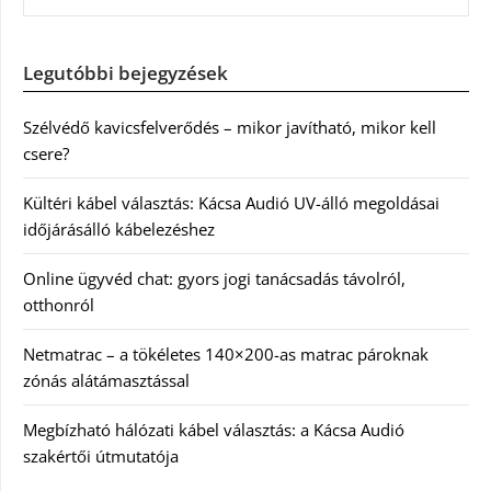
Legutóbbi bejegyzések
Szélvédő kavicsfelverődés – mikor javítható, mikor kell
csere?
Kültéri kábel választás: Kácsa Audió UV-álló megoldásai
időjárásálló kábelezéshez
Online ügyvéd chat: gyors jogi tanácsadás távolról,
otthonról
Netmatrac – a tökéletes 140×200-as matrac pároknak
zónás alátámasztással
Megbízható hálózati kábel választás: a Kácsa Audió
szakértői útmutatója