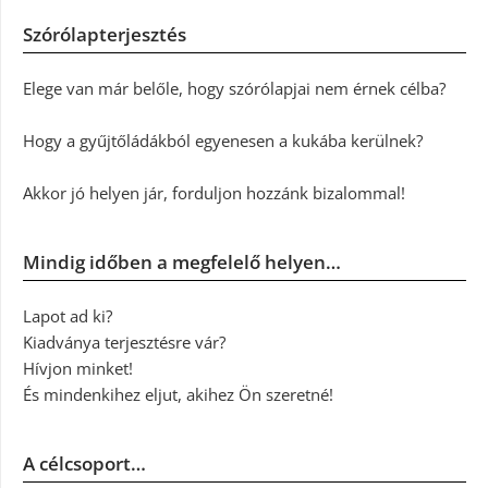
Szórólapterjesztés
Elege van már belőle, hogy szórólapjai nem érnek célba?
Hogy a gyűjtőládákból egyenesen a kukába kerülnek?
Akkor jó helyen jár, forduljon hozzánk bizalommal!
Mindig időben a megfelelő helyen…
Lapot ad ki?
Kiadványa terjesztésre vár?
Hívjon minket!
És mindenkihez eljut, akihez Ön szeretné!
A célcsoport…