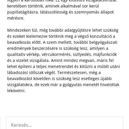
keretében történik, aminek alkalmával sor kerül
pupillatágításra, látásszélesség és szemnyomás állapot
mérésre.
Mindezeken túl, még további adatgyűjtésre lehet szükség
és ezeket kielemezve történik meg a végső konzultáció a
beavatkozás előtt. A szem mellett, további belgyógyászati
eredmények beszerzésére is szükség lesz, amilyen a
qualitativ vérkép, vércukormérés, süllyedés, májfunkciók
és a vizelet vizsgálata. Amint mindez megvan, máris fel
lehet építeni a teljes menetrendet és kitűzni a műtét utáni
lábadozási időszak végét. Természetesen, még a
beavatkozást követően is szükség lesz esetleges újabb
vizsgálatokra, de ezek már a gyógyulás menetét hivatottak
lekövetni.
KERESÉS: