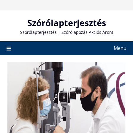
Skip
to
content
Szórólapterjesztés
Szórólapterjesztés | Szórólapozás Akciós Áron!
Menu