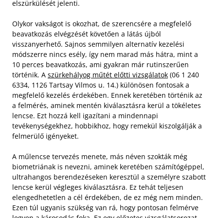
elszürkülését jelenti.
Olykor vakságot is okozhat, de szerencsére a megfelelő
beavatkozás elvégzését követően a látás újból
visszanyerhető. Sajnos semmilyen alternatív kezelési
módszerre nincs esély, így nem marad más hátra, mint a
10 perces beavatkozás, ami gyakran már rutinszerűen
történik. A
szürkehályog műtét előtti vizsgálatok
(06 1 240
6334, 1126 Tartsay Vilmos u. 14.) különösen fontosak a
megfelelő kezelés érdekében. Ennek keretében történik az
a felmérés, aminek mentén kiválasztásra kerül a tökéletes
lencse. Ezt hozzá kell igazítani a mindennapi
tevékenységekhez, hobbikhoz, hogy remekül kiszolgálják a
felmerülő igényeket.
A műlencse tervezés menete, más néven szokták még
biometriának is nevezni, aminek keretében számítógéppel,
ultrahangos berendezéseken keresztül a személyre szabott
lencse kerül végleges kiválasztásra. Ez tehát teljesen
elengedhetetlen a cél érdekében, de ez még nem minden.
Ezen túl ugyanis szükség van rá, hogy pontosan felmérve
legyen a károsodás foka. Ez egy előzetes vizsgálatsorozat