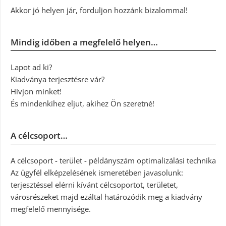
Akkor jó helyen jár, forduljon hozzánk bizalommal!
Mindig időben a megfelelő helyen…
Lapot ad ki?
Kiadványa terjesztésre vár?
Hívjon minket!
És mindenkihez eljut, akihez Ön szeretné!
A célcsoport…
A célcsoport - terület - példányszám optimalizálási technika
Az ügyfél elképzelésének ismeretében javasolunk:
terjesztéssel elérni kívánt célcsoportot, területet,
városrészeket majd ezáltal határozódik meg a kiadvány
megfelelő mennyisége.