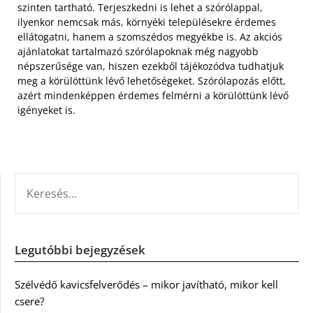
szinten tartható. Terjeszkedni is lehet a szórólappal,
ilyenkor nemcsak más, környéki településekre érdemes
ellátogatni, hanem a szomszédos megyékbe is. Az akciós
ajánlatokat tartalmazó szórólapoknak még nagyobb
népszerűsége van, hiszen ezekből tájékozódva tudhatjuk
meg a körülöttünk lévő lehetőségeket. Szórólapozás előtt,
azért mindenképpen érdemes felmérni a körülöttünk lévő
igényeket is.
KERESÉS:
Legutóbbi bejegyzések
Szélvédő kavicsfelverődés – mikor javítható, mikor kell
csere?