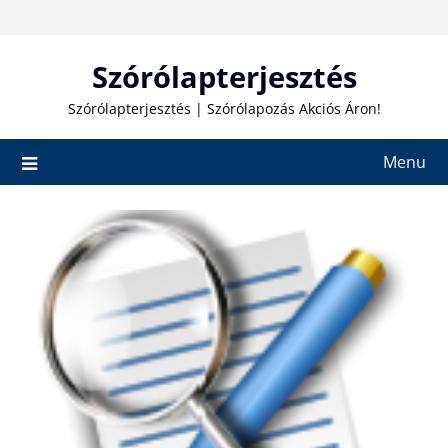
Skip
to
content
Szórólapterjesztés
Szórólapterjesztés | Szórólapozás Akciós Áron!
Menu