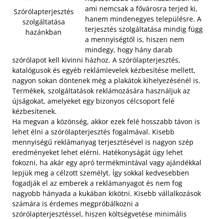
ami nemcsak a fővárosra terjed ki,
Szórólapterjesztés
hanem mindenegyes településre. A
szolgáltatása
terjesztés szolgáltatása mindig függ
hazánkban
a mennyiségtől is, hiszen nem
mindegy, hogy hány darab
szórólapot kell kivinni házhoz. A szórólapterjesztés,
katalógusok és egyéb reklámlevelek kézbesítése mellett,
nagyon sokan döntenek még a plakátok kihelyezésénél is.
Termékek, szolgáltatások reklámozására használjuk az
újságokat, amelyeket egy bizonyos célcsoport felé
kézbesítenek.
Ha megvan a közönség, akkor ezek felé hosszabb távon is
lehet élni a szórólapterjesztés fogalmával. Kisebb
mennyiségű reklámanyag terjesztésével is nagyon szép
eredményeket lehet elérni. Hatékonyságát úgy lehet
fokozni, ha akár egy apró termékmintával vagy ajándékkal
lepjük meg a célzott személyt. Így sokkal kedvesebben
fogadják el az emberek a reklámanyagot és nem fog
nagyobb hányada a kukában kikötni. Kisebb vállalkozások
számára is érdemes megpróbálkozni a
szórólapterjesztéssel, hiszen költségvetése minimális