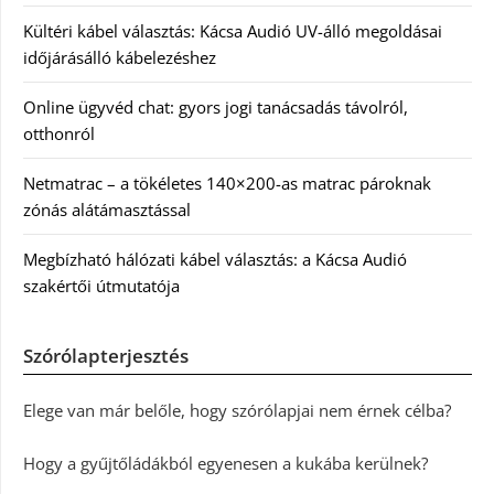
Kültéri kábel választás: Kácsa Audió UV-álló megoldásai
időjárásálló kábelezéshez
Online ügyvéd chat: gyors jogi tanácsadás távolról,
otthonról
Netmatrac – a tökéletes 140×200-as matrac pároknak
zónás alátámasztással
Megbízható hálózati kábel választás: a Kácsa Audió
szakértői útmutatója
Szórólapterjesztés
Elege van már belőle, hogy szórólapjai nem érnek célba?
Hogy a gyűjtőládákból egyenesen a kukába kerülnek?