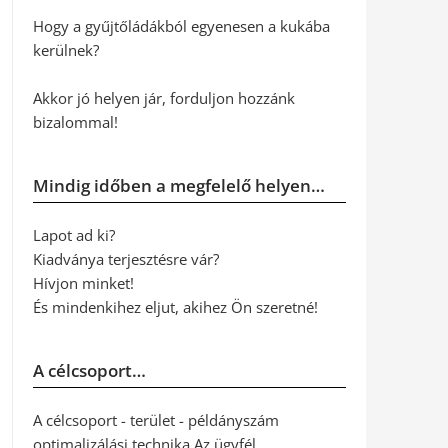
Hogy a gyűjtőládákból egyenesen a kukába
kerülnek?
Akkor jó helyen jár, forduljon hozzánk
bizalommal!
Mindig időben a megfelelő helyen…
Lapot ad ki?
Kiadványa terjesztésre vár?
Hívjon minket!
És mindenkihez eljut, akihez Ön szeretné!
A célcsoport…
A célcsoport - terület - példányszám
optimalizálási technika Az ügyfél