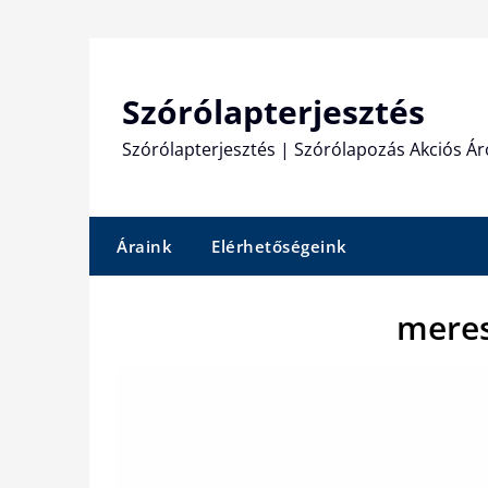
Skip
to
content
Szórólapterjesztés
Szórólapterjesztés | Szórólapozás Akciós Ár
Áraink
Elérhetőségeink
meres