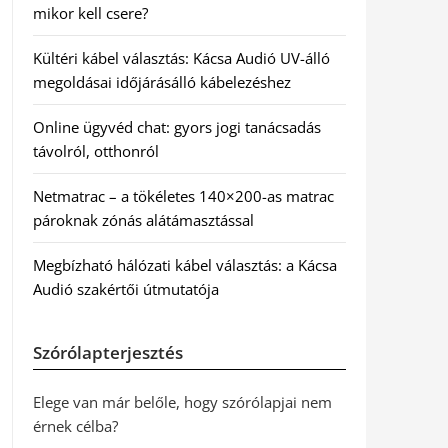
mikor kell csere?
Kültéri kábel választás: Kácsa Audió UV-álló
megoldásai időjárásálló kábelezéshez
Online ügyvéd chat: gyors jogi tanácsadás
távolról, otthonról
Netmatrac – a tökéletes 140×200-as matrac
pároknak zónás alátámasztással
Megbízható hálózati kábel választás: a Kácsa
Audió szakértői útmutatója
Szórólapterjesztés
Elege van már belőle, hogy szórólapjai nem
érnek célba?