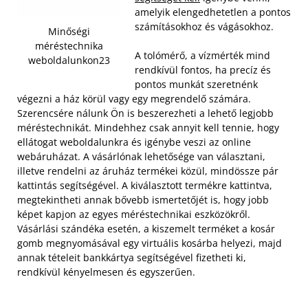
amelyik elengedhetetlen a pontos
számításokhoz és vágásokhoz.
Minőségi
méréstechnika
A tolómérő, a vízmérték mind
weboldalunkon23
rendkívül fontos, ha precíz és
pontos munkát szeretnénk
végezni a ház körül vagy egy megrendelő számára.
Szerencsére nálunk Ön is beszerezheti a lehető legjobb
méréstechnikát. Mindehhez csak annyit kell tennie, hogy
ellátogat weboldalunkra és igénybe veszi az online
webáruházat. A vásárlónak lehetősége van választani,
illetve rendelni az áruház termékei közül, mindössze pár
kattintás segítségével. A kiválasztott termékre kattintva,
megtekintheti annak bővebb ismertetőjét is, hogy jobb
képet kapjon az egyes méréstechnikai eszközökről.
Vásárlási szándéka esetén, a kiszemelt terméket a kosár
gomb megnyomásával egy virtuális kosárba helyezi, majd
annak tételeit bankkártya segítségével fizetheti ki,
rendkívül kényelmesen és egyszerűen.