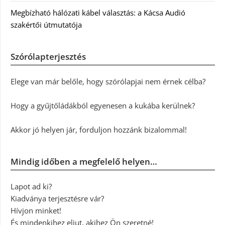
Megbízható hálózati kábel választás: a Kácsa Audió
szakértői útmutatója
Szórólapterjesztés
Elege van már belőle, hogy szórólapjai nem érnek célba?
Hogy a gyűjtőládákból egyenesen a kukába kerülnek?
Akkor jó helyen jár, forduljon hozzánk bizalommal!
Mindig időben a megfelelő helyen…
Lapot ad ki?
Kiadványa terjesztésre vár?
Hívjon minket!
És mindenkihez eljut, akihez Ön szeretné!