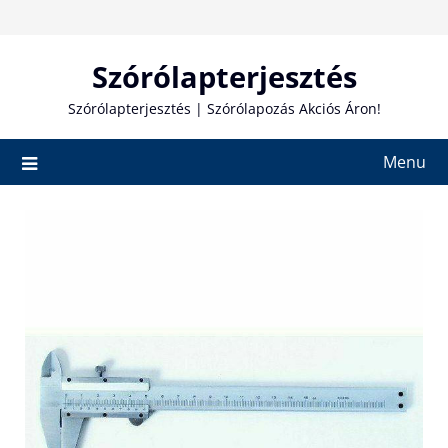
Skip
to
content
Szórólapterjesztés
Szórólapterjesztés | Szórólapozás Akciós Áron!
Menu