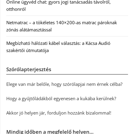
Online ügyvéd chat: gyors jogi tanácsadás távolról,
otthonról
Netmatrac – a tökéletes 140×200-as matrac pároknak
zónás alátámasztással
Megbízható hálózati kábel választás: a Kácsa Audió
szakértői útmutatója
Szórólapterjesztés
Elege van már belőle, hogy szórólapjai nem érnek célba?
Hogy a gyűjtőládákból egyenesen a kukába kerülnek?
Akkor jó helyen jár, forduljon hozzánk bizalommal!
Mindig időben a megfelelő helyen…