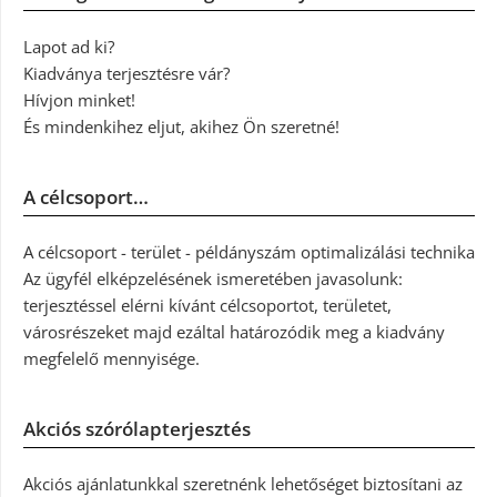
Lapot ad ki?
Kiadványa terjesztésre vár?
Hívjon minket!
És mindenkihez eljut, akihez Ön szeretné!
A célcsoport…
A célcsoport - terület - példányszám optimalizálási technika
Az ügyfél elképzelésének ismeretében javasolunk:
terjesztéssel elérni kívánt célcsoportot, területet,
városrészeket majd ezáltal határozódik meg a kiadvány
megfelelő mennyisége.
Akciós szórólapterjesztés
Akciós ajánlatunkkal szeretnénk lehetőséget biztosítani az