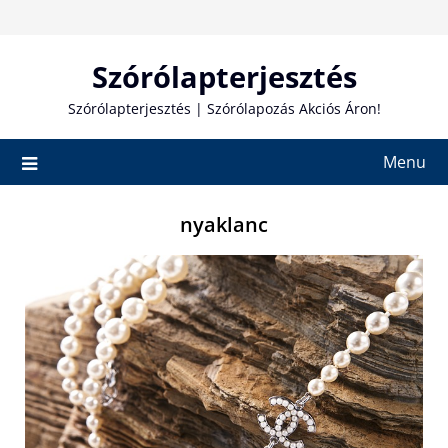
Skip
to
content
Szórólapterjesztés
Szórólapterjesztés | Szórólapozás Akciós Áron!
Menu
nyaklanc