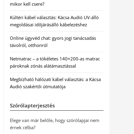
mikor kell csere?
Kültéri kábel választás: Kácsa Audió UV-álló
megoldásai időjárásálló kábelezéshez
Online ügyvéd chat: gyors jogi tanácsadás
távolról, otthonról
Netmatrac – a tökéletes 140×200-as matrac
pároknak zónás alátámasztással
Megbízható hálózati kábel választás: a Kácsa
Audió szakértői útmutatója
Szórólapterjesztés
Elege van már belőle, hogy szórólapjai nem
érnek célba?