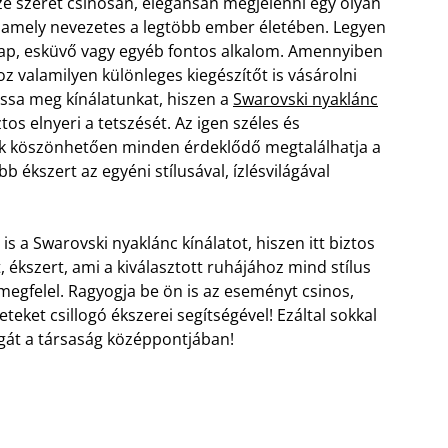
e szeret csinosan, elegánsan megjelenni egy olyan
 amely nevezetes a legtöbb ember életében. Legyen
ap, esküvő vagy egyéb fontos alkalom. Amennyiben
oz valamilyen különleges kiegészítőt is vásárolni
assa meg kínálatunkat, hiszen a
Swarovski nyaklánc
ztos elnyeri a tetszését. Az igen széles és
ak köszönhetően minden érdeklődő megtalálhatja a
 ékszert az egyéni stílusával, ízlésvilágával
is a Swarovski nyaklánc kínálatot, hiszen itt biztos
, ékszert, ami a kiválasztott ruhájához mind stílus
megfelel. Ragyogja be ön is az eseményt csinos,
eket csillogó ékszerei segítségével! Ezáltal sokkal
gát a társaság középpontjában!