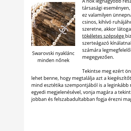
A nők legnagyobb rész
társasági eseményen,
ez valamilyen ünnepn
csinos, kihívó ruhájáh
szeretne, akkor látog
tökéletes szépsége
bi
szerteágazó kínálatn
számára legmegfelelőbb
Swarovski nyaklánc
megegyezően.
minden nőnek
Tekintse meg ezért ön 
lehet benne, hogy megtalálja azt a kiegészítőt
mind esztétika szempontjából is a leginkább 
egyedi megjelenésével, vonja magára a tekintet
jobban és felszabadultabban fogja érezni ma