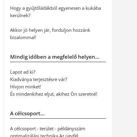
Hogy a gyűjtőládákból egyenesen a kukába
kerülnek?
Akkor jó helyen jár, forduljon hozzánk
bizalommal!
Mindig időben a megfelelő helyen…
Lapot ad ki?
Kiadványa terjesztésre vár?
Hívjon minket!
És mindenkihez eljut, akihez Ön szeretné!
A célcsoport…
A célcsoport - terület - példányszám
optimalizálási technika Az ügyfél