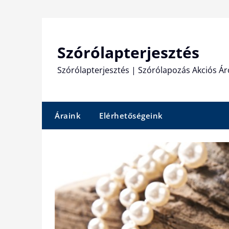
Skip
to
content
Szórólapterjesztés
Szórólapterjesztés | Szórólapozás Akciós Ár
Áraink
Elérhetőségeink