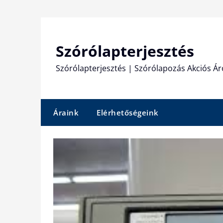
Skip
to
content
Szórólapterjesztés
Szórólapterjesztés | Szórólapozás Akciós Ár
Áraink
Elérhetőségeink