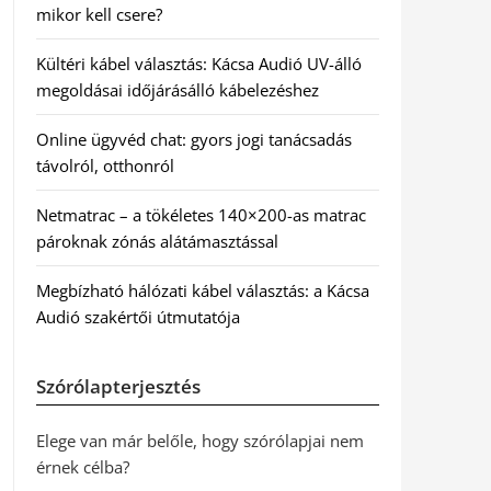
mikor kell csere?
Kültéri kábel választás: Kácsa Audió UV-álló
megoldásai időjárásálló kábelezéshez
Online ügyvéd chat: gyors jogi tanácsadás
távolról, otthonról
Netmatrac – a tökéletes 140×200-as matrac
pároknak zónás alátámasztással
Megbízható hálózati kábel választás: a Kácsa
Audió szakértői útmutatója
Szórólapterjesztés
Elege van már belőle, hogy szórólapjai nem
érnek célba?