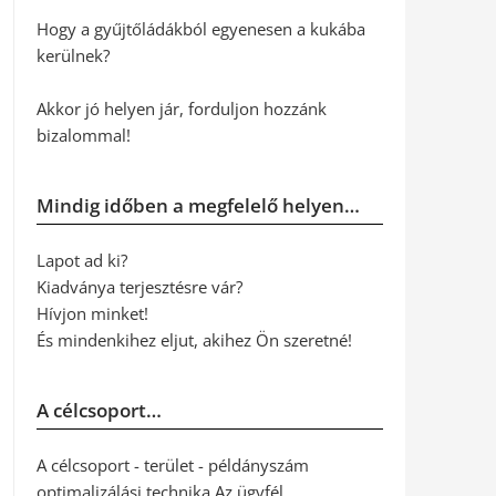
Hogy a gyűjtőládákból egyenesen a kukába
kerülnek?
Akkor jó helyen jár, forduljon hozzánk
bizalommal!
Mindig időben a megfelelő helyen…
Lapot ad ki?
Kiadványa terjesztésre vár?
Hívjon minket!
És mindenkihez eljut, akihez Ön szeretné!
A célcsoport…
A célcsoport - terület - példányszám
optimalizálási technika Az ügyfél