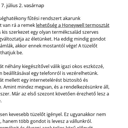
7. július 2. vasárnap
séghatékony fűtési rendszert akarunk
t van rá a remek
lehetőség a Honeywell termosztát
s kis szerkezet egy olyan termékcsalád szerves
gváltoztatja az életünket. Ha eddig mindig gondot
zámlák, akkor ennek mostantól vége! A tüzelőt
thatjuk be.
 néhány kiegészítővel válik igazi okos eszközzé,
 beállításával egy telefonról is vezérelhetünk.
 mellett egy internetelérést biztosító és
. Amint mindez megvan, és a rendelkezésünkre áll,
szer. Már az első szezont követően érezhető lesz a
.
ősen kevesebb tüzelőt igényel. Ez ugyanakkor nem
, hanem több gondot is levesz a vállunkról.
rmékeit és élvezni azok teljes körű előnyét.