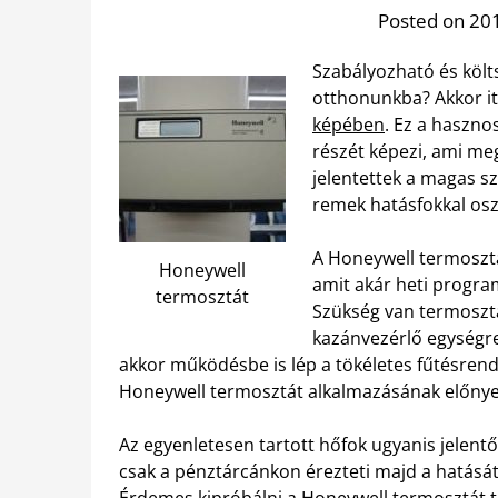
Posted on 201
Szabályozható és költ
otthonunkba? Akkor it
képében
. Ez a haszno
részét képezi, ami me
jelentettek a magas s
remek hatásfokkal osz
A Honeywell termosztát
Honeywell
amit akár heti program
termosztát
Szükség van termosztát
kazánvezérlő egységre
akkor működésbe is lép a tökéletes fűtésrend
Honeywell termosztát alkalmazásának előnye
Az egyenletesen tartott hőfok ugyanis jelent
csak a pénztárcánkon érezteti majd a hatását
Érdemes kipróbálni a Honeywell termosztát te