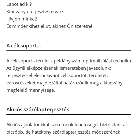
Lapot ad ki?
Kiadványa terjesztésre vár?
Hívjon minket!
És mindenkihez eljut, akihez Ön szeretné!
A célcsoport…
A célcsoport - terület - példányszám optimalizálási technika
Az ügyfél elképzelésének ismeretében javasolunk:
terjesztéssel elérni kívánt célcsoportot, területet,
városrészeket majd ezáltal határozódik meg a kiadvány
megfelelő mennyisége.
Akciós szórólapterjesztés
Akciós ajánlatunkkal szeretnénk lehetőséget biztosítani az
olcsóbb, de hatékony szórólapterjesztés módszerének