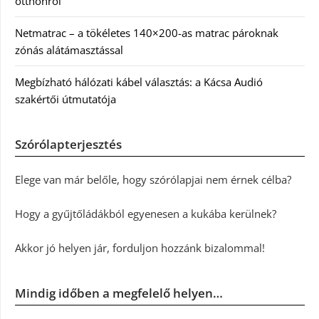
otthonról
Netmatrac – a tökéletes 140×200-as matrac pároknak
zónás alátámasztással
Megbízható hálózati kábel választás: a Kácsa Audió
szakértői útmutatója
Szórólapterjesztés
Elege van már belőle, hogy szórólapjai nem érnek célba?
Hogy a gyűjtőládákból egyenesen a kukába kerülnek?
Akkor jó helyen jár, forduljon hozzánk bizalommal!
Mindig időben a megfelelő helyen…