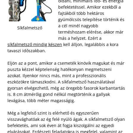
oldani, minimális idő- és energia
befektetéssel. Amikor ezekből a
fajtákból több hektáros
gyümölcsös telepítése történik és
a cél minél nagyobb
Síkfalmetsző
terméshozam elérése, akkor már
más a helyzet. Ezért a
síkfalmetsző mindig készen
kell álljon, legalábbis a kora
tavaszi időszakban.
Eljön az a pont, amikor a csemeték kinövik magukat és már
puszta kézzel képtelenség hatékonyan megmetszeni
azokat. Ilyenkor nincs más, mint a professzionális
eszközökre támaszkodni. A síkfalmetsző használatával
gyorsan elvégezhető, még az öregebb fasorok karbantartás
is. 8 cm átmérőig gond nélkül megtörténik a gallyak
levágása, több méter magasságig.
Még a legfelső szint is elérhető és egyszerűen
visszavághatóak az ég felé nyúló ágak. A síkfalmetsző olyan
befektetés, ami sok éven át fogja kiszolgálni az egyedi
elvárásokat. Erdészeti feladatokra is megfelel, valamint az