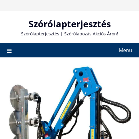
Skip
to
content
Szórólapterjesztés
Szórólapterjesztés | Szórólapozás Akciós Áron!
Menu