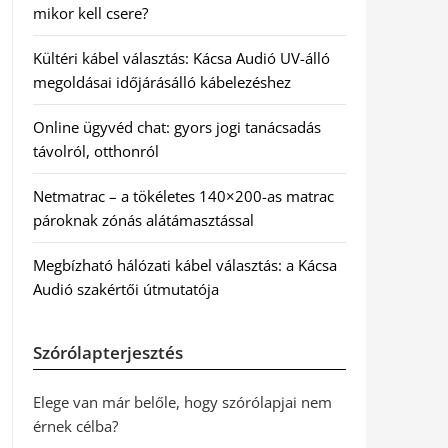
mikor kell csere?
Kültéri kábel választás: Kácsa Audió UV-álló
megoldásai időjárásálló kábelezéshez
Online ügyvéd chat: gyors jogi tanácsadás
távolról, otthonról
Netmatrac – a tökéletes 140×200-as matrac
pároknak zónás alátámasztással
Megbízható hálózati kábel választás: a Kácsa
Audió szakértői útmutatója
Szórólapterjesztés
Elege van már belőle, hogy szórólapjai nem
érnek célba?