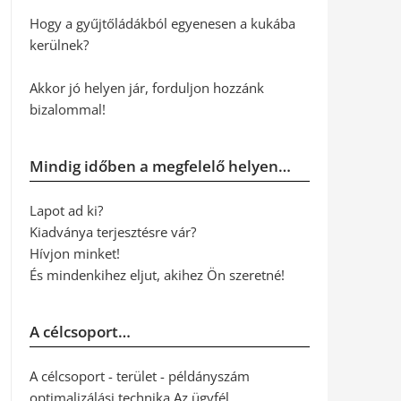
Hogy a gyűjtőládákból egyenesen a kukába
kerülnek?
Akkor jó helyen jár, forduljon hozzánk
bizalommal!
Mindig időben a megfelelő helyen…
Lapot ad ki?
Kiadványa terjesztésre vár?
Hívjon minket!
És mindenkihez eljut, akihez Ön szeretné!
A célcsoport…
A célcsoport - terület - példányszám
optimalizálási technika Az ügyfél