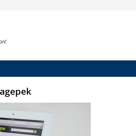
on!
lagepek