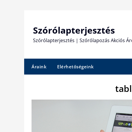
Skip
to
content
Szórólapterjesztés
Szórólapterjesztés | Szórólapozás Akciós Ár
Áraink
Elérhetőségeink
tab