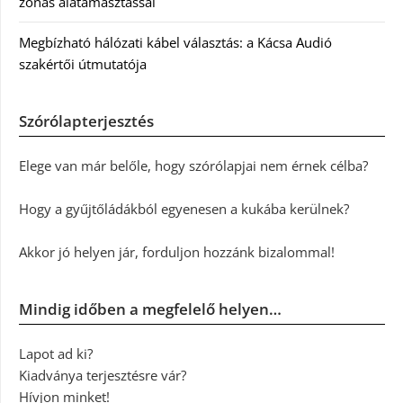
zónás alátámasztással
Megbízható hálózati kábel választás: a Kácsa Audió
szakértői útmutatója
Szórólapterjesztés
Elege van már belőle, hogy szórólapjai nem érnek célba?
Hogy a gyűjtőládákból egyenesen a kukába kerülnek?
Akkor jó helyen jár, forduljon hozzánk bizalommal!
Mindig időben a megfelelő helyen…
Lapot ad ki?
Kiadványa terjesztésre vár?
Hívjon minket!