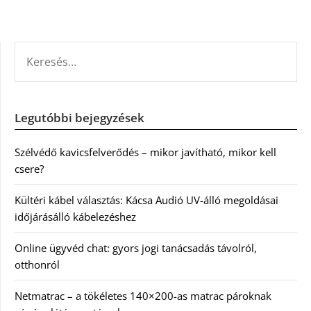
KERESÉS:
Legutóbbi bejegyzések
Szélvédő kavicsfelverődés – mikor javítható, mikor kell
csere?
Kültéri kábel választás: Kácsa Audió UV-álló megoldásai
időjárásálló kábelezéshez
Online ügyvéd chat: gyors jogi tanácsadás távolról,
otthonról
Netmatrac – a tökéletes 140×200-as matrac pároknak