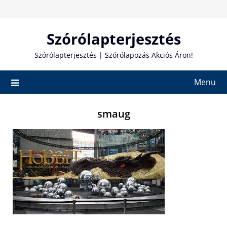
Skip
to
content
Szórólapterjesztés
Szórólapterjesztés | Szórólapozás Akciós Áron!
Menu
smaug