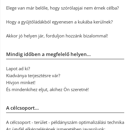
Elege van már belőle, hogy szórólapjai nem érnek célba?
Hogy a gyűjtőládákból egyenesen a kukába kerülnek?
Akkor jó helyen jár, forduljon hozzánk bizalommal!
Mindig időben a megfelelő helyen…
Lapot ad ki?
Kiadványa terjesztésre vár?
Hívjon minket!
És mindenkihez eljut, akihez Ön szeretné!
A célcsoport…
A célcsoport - terület - példányszám optimalizálási technika
Az ügyfél elképzelésének ismeretében javasolunk: