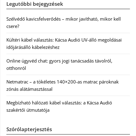
Legutóbbi bejegyzések
Szélvédő kavicsfelverődés – mikor javítható, mikor kell
csere?
Kültéri kábel választás: Kácsa Audió UV-álló megoldásai
időjárásálló kábelezéshez
Online ügyvéd chat: gyors jogi tanácsadás távolról,
otthonról
Netmatrac – a tökéletes 140×200-as matrac pároknak
zónás alátámasztással
Megbízható hálózati kábel választás: a Kácsa Audió
szakértői útmutatója
Szórólapterjesztés