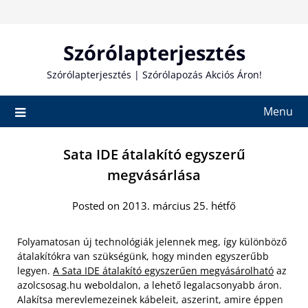
Skip
to
content
Szórólapterjesztés
Szórólapterjesztés | Szórólapozás Akciós Áron!
Menu
Sata IDE átalakító egyszerű
megvásárlása
Posted on 2013. március 25. hétfő
Folyamatosan új technológiák jelennek meg, így különböző
átalakítókra van szükségünk, hogy minden egyszerűbb
legyen.
A Sata IDE átalakító egyszerűen megvásárolható
az
azolcsosag.hu weboldalon, a lehető legalacsonyabb áron.
Alakítsa merevlemezeinek kábeleit, aszerint, amire éppen