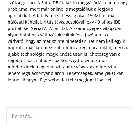
szüksége van. A Sata IDE átalakító megvásárlása nem nagy
probléma, mert már online is megtaláljuk a legjobb
ajánlatokat. Adatátviteli sebesség akár 150Mbps-mal,
hálózati kábellel, 4 tűs távkapcsolóval, egy 40 pines IDE
porttal, két Serial ATA porttal.
A számítógépek világában
olyan hatalmas változások voltak és a jövőben is ez
várható, hogy az már szinte hihetetlen. De nem kell egyik
napról a másikra megszabadulni a régi daraboktól, mert az
újabb technológia megjelenése után is lehetőség van a
régebbit használni. Az azolcsosag.hu webáruház
mindenkinek megadja azt, amire vágyik és mindezt a
lehető legalacsonyabb áron. Lehetőségek, amelyeket kár
lenne kihagyni. Egy weboldal tele meglepetésekkel!
KERESÉS: