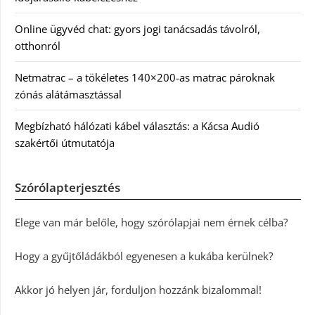
Online ügyvéd chat: gyors jogi tanácsadás távolról,
otthonról
Netmatrac – a tökéletes 140×200-as matrac pároknak
zónás alátámasztással
Megbízható hálózati kábel választás: a Kácsa Audió
szakértői útmutatója
Szórólapterjesztés
Elege van már belőle, hogy szórólapjai nem érnek célba?
Hogy a gyűjtőládákból egyenesen a kukába kerülnek?
Akkor jó helyen jár, forduljon hozzánk bizalommal!