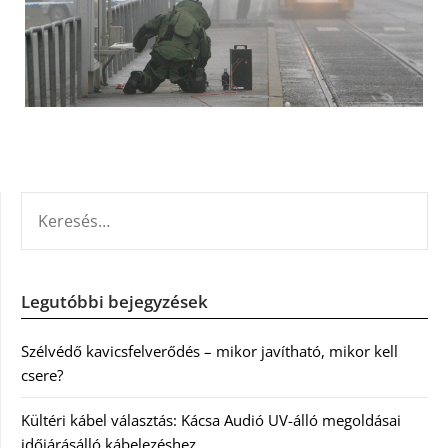
KERESÉS:
Legutóbbi bejegyzések
Szélvédő kavicsfelverődés – mikor javítható, mikor kell
csere?
Kültéri kábel választás: Kácsa Audió UV-álló megoldásai
időjárásálló kábelezéshez