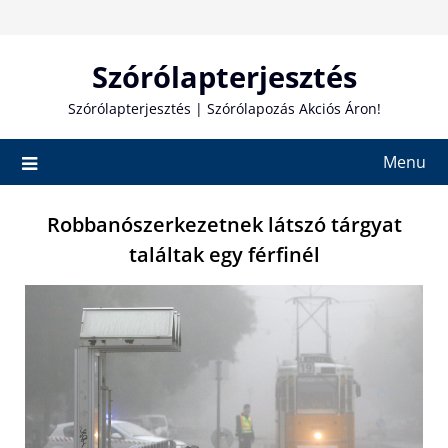
Skip
to
content
Szórólapterjesztés
Szórólapterjesztés | Szórólapozás Akciós Áron!
Menu
Robbanószerkezetnek látszó tárgyat
találtak egy férfinél