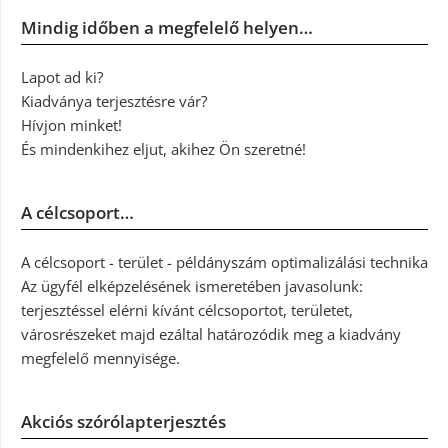
Mindig időben a megfelelő helyen…
Lapot ad ki?
Kiadványa terjesztésre vár?
Hívjon minket!
És mindenkihez eljut, akihez Ön szeretné!
A célcsoport…
A célcsoport - terület - példányszám optimalizálási technika
Az ügyfél elképzelésének ismeretében javasolunk:
terjesztéssel elérni kívánt célcsoportot, területet,
városrészeket majd ezáltal határozódik meg a kiadvány
megfelelő mennyisége.
Akciós szórólapterjesztés