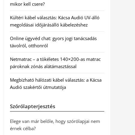
mikor kell csere?
Kültéri kábel választás: Kácsa Audió UV-álló
megoldásai időjárásálló kábelezéshez
Online ügyvéd chat: gyors jogi tanácsadás
távolról, otthonról
Netmatrac – a tökéletes 140×200-as matrac
pároknak zónás alátámasztással
Megbízható hálózati kábel választás: a Kácsa
Audió szakértői útmutatója
Szórólapterjesztés
Elege van már belőle, hogy szórólapjai nem
érnek célba?