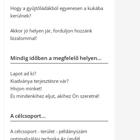
Hogy a gyűjtőládákból egyenesen a kukába
kerülnek?
Akkor jó helyen jár, forduljon hozzánk
bizalommal!
Mindig időben a megfelelő helyen…
Lapot ad ki?
Kiadványa terjesztésre vár?
Hívjon minket!
És mindenkihez eljut, akihez Ön szeretné!
A célcsoport…
A célcsoport - terület - példányszám
optimalizálási technika Az ügyfél