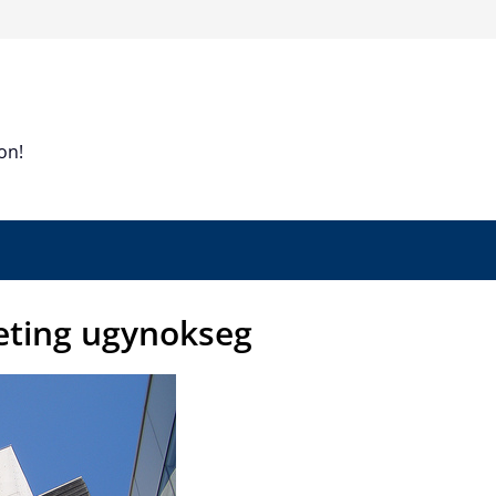
on!
ting ugynokseg