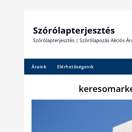
Skip
to
content
Szórólapterjesztés
Szórólapterjesztés | Szórólapozás Akciós Ár
Áraink
Elérhetőségeink
keresomarke