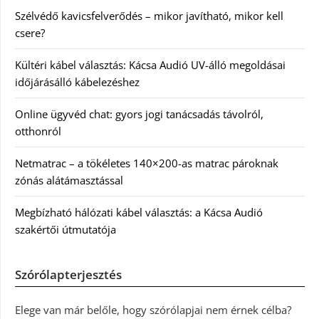
Szélvédő kavicsfelverődés – mikor javítható, mikor kell
csere?
Kültéri kábel választás: Kácsa Audió UV-álló megoldásai
időjárásálló kábelezéshez
Online ügyvéd chat: gyors jogi tanácsadás távolról,
otthonról
Netmatrac – a tökéletes 140×200-as matrac pároknak
zónás alátámasztással
Megbízható hálózati kábel választás: a Kácsa Audió
szakértői útmutatója
Szórólapterjesztés
Elege van már belőle, hogy szórólapjai nem érnek célba?