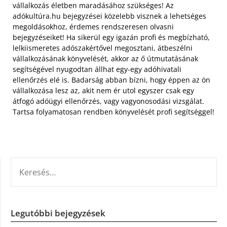
vállalkozás életben maradásához szükséges! Az
adókultúra.hu bejegyzései közelebb visznek a lehetséges
megoldásokhoz, érdemes rendszeresen olvasni
bejegyzéseiket!
Ha sikerül egy igazán profi és megbízható,
lelkiismeretes adószakértővel megosztani, átbeszélni
vállalkozásának könyvelését, akkor az ő útmutatásának
segítségével nyugodtan állhat egy-egy adóhivatali
ellenőrzés elé is. Badarság abban bízni, hogy éppen az ön
vállalkozása lesz az, akit nem ér utol egyszer csak egy
átfogó adóügyi ellenőrzés, vagy vagyonosodási vizsgálat.
Tartsa folyamatosan rendben könyvelését profi segítséggel!
KERESÉS:
Legutóbbi bejegyzések