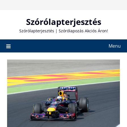
Skip
to
content
Szórólapterjesztés
Szórólapterjesztés | Szórólapozás Akciós Áron!
Menu