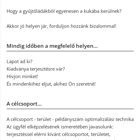
Hogy a gyűjtőládákból egyenesen a kukába kerülnek?
Akkor jó helyen jár, forduljon hozzánk bizalommal!
Mindig időben a megfelelő helyen…
Lapot ad ki?
Kiadványa terjesztésre vár?
Hívjon minket!
És mindenkihez eljut, akihez Ön szeretné!
A célcsoport…
A célcsoport - terület - példányszám optimalizálási technika
Az ügyfél elképzelésének ismeretében javasolunk:
terjesztéssel elérni kívánt célcsoportot, területet,