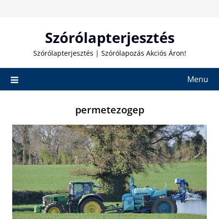
Skip
to
content
Szórólapterjesztés
Szórólapterjesztés | Szórólapozás Akciós Áron!
Menu
permetezogep