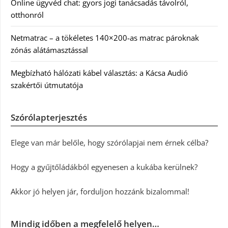
Online ügyvéd chat: gyors jogi tanácsadás távolról,
otthonról
Netmatrac – a tökéletes 140×200-as matrac pároknak
zónás alátámasztással
Megbízható hálózati kábel választás: a Kácsa Audió
szakértői útmutatója
Szórólapterjesztés
Elege van már belőle, hogy szórólapjai nem érnek célba?
Hogy a gyűjtőládákból egyenesen a kukába kerülnek?
Akkor jó helyen jár, forduljon hozzánk bizalommal!
Mindig időben a megfelelő helyen…