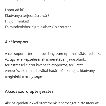
Lapot ad ki?
Kiadványa terjesztésre vár?
Hívjon minket!
És mindenkihez eljut, akihez Ön szeretné!
A célcsoport…
A célcsoport - terület - példányszám optimalizálási technika
Az ügyfél elképzelésének ismeretében javasolunk:
terjesztéssel elérni kívánt célcsoportot, területet,
városrészeket majd ezáltal határozódik meg a kiadvány
megfelelő mennyisége.
Akciós szórólapterjesztés
Akciós ajánlatunkkal szeretnénk lehetőséget biztosítani az