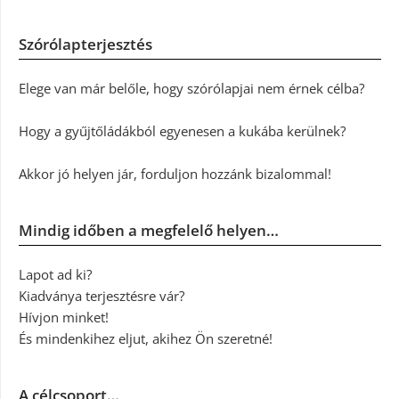
Szórólapterjesztés
Elege van már belőle, hogy szórólapjai nem érnek célba?
Hogy a gyűjtőládákból egyenesen a kukába kerülnek?
Akkor jó helyen jár, forduljon hozzánk bizalommal!
Mindig időben a megfelelő helyen…
Lapot ad ki?
Kiadványa terjesztésre vár?
Hívjon minket!
És mindenkihez eljut, akihez Ön szeretné!
A célcsoport…