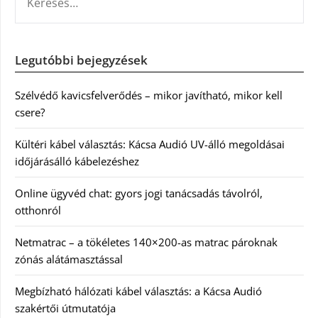
Legutóbbi bejegyzések
Szélvédő kavicsfelverődés – mikor javítható, mikor kell
csere?
Kültéri kábel választás: Kácsa Audió UV-álló megoldásai
időjárásálló kábelezéshez
Online ügyvéd chat: gyors jogi tanácsadás távolról,
otthonról
Netmatrac – a tökéletes 140×200-as matrac pároknak
zónás alátámasztással
Megbízható hálózati kábel választás: a Kácsa Audió
szakértői útmutatója