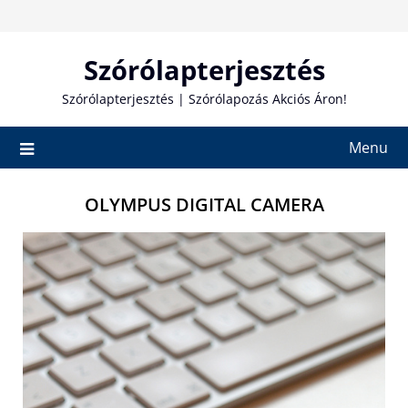
Skip
to
content
Szórólapterjesztés
Szórólapterjesztés | Szórólapozás Akciós Áron!
Menu
OLYMPUS DIGITAL CAMERA