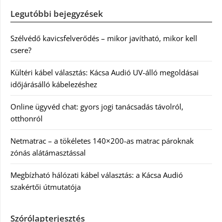
Legutóbbi bejegyzések
Szélvédő kavicsfelverődés – mikor javítható, mikor kell
csere?
Kültéri kábel választás: Kácsa Audió UV-álló megoldásai
időjárásálló kábelezéshez
Online ügyvéd chat: gyors jogi tanácsadás távolról,
otthonról
Netmatrac – a tökéletes 140×200-as matrac pároknak
zónás alátámasztással
Megbízható hálózati kábel választás: a Kácsa Audió
szakértői útmutatója
Szórólapterjesztés