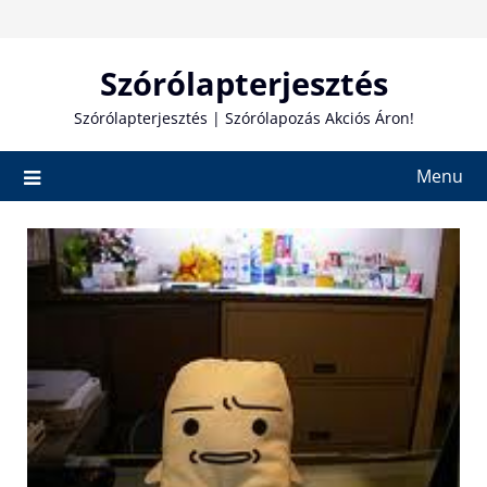
Skip
to
content
Szórólapterjesztés
Szórólapterjesztés | Szórólapozás Akciós Áron!
Menu