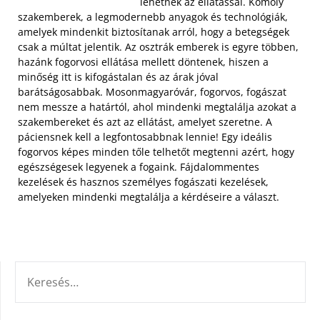
lehetnek az ellátással. Komoly
szakemberek, a legmodernebb anyagok és technológiák,
amelyek mindenkit biztosítanak arról, hogy a betegségek
csak a múltat jelentik.
Az osztrák emberek is egyre többen,
hazánk fogorvosi ellátása mellett döntenek, hiszen a
minőség itt is kifogástalan és az árak jóval
barátságosabbak. Mosonmagyaróvár, fogorvos, fogászat
nem messze a határtól, ahol mindenki megtalálja azokat a
szakembereket és azt az ellátást, amelyet szeretne. A
páciensnek kell a legfontosabbnak lennie! Egy ideális
fogorvos képes minden tőle telhetőt megtenni azért, hogy
egészségesek legyenek a fogaink. Fájdalommentes
kezelések és hasznos személyes fogászati kezelések,
amelyeken mindenki megtalálja a kérdéseire a választ.
KERESÉS: