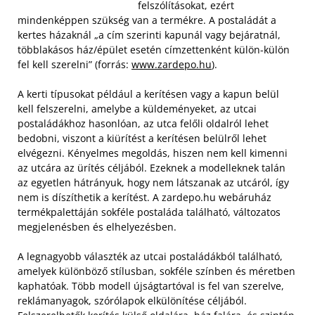
felszólításokat, ezért
mindenképpen szükség van a termékre. A postaládát a
kertes házaknál „a cím szerinti kapunál vagy bejáratnál,
többlakásos ház/épület esetén címzettenként külön-külön
fel kell szerelni” (forrás:
www.zardepo.hu
).
A kerti típusokat például a kerítésen vagy a kapun belül
kell felszerelni, amelybe a küldeményeket, az utcai
postaládákhoz hasonlóan, az utca felőli oldalról lehet
bedobni, viszont a kiürítést a kerítésen belülről lehet
elvégezni. Kényelmes megoldás, hiszen nem kell kimenni
az utcára az ürítés céljából. Ezeknek a modelleknek talán
az egyetlen hátrányuk, hogy nem látszanak az utcáról, így
nem is díszíthetik a kerítést. A zardepo.hu webáruház
termékpalettáján sokféle postaláda található, változatos
megjelenésben és elhelyezésben.
A legnagyobb választék az utcai postaládákból található,
amelyek különböző stílusban, sokféle színben és méretben
kaphatóak. Több modell újságtartóval is fel van szerelve,
reklámanyagok, szórólapok elkülönítése céljából.