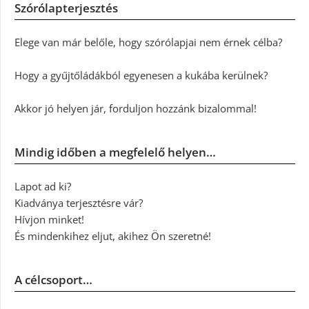
Szórólapterjesztés
Elege van már belőle, hogy szórólapjai nem érnek célba?
Hogy a gyűjtőládákból egyenesen a kukába kerülnek?
Akkor jó helyen jár, forduljon hozzánk bizalommal!
Mindig időben a megfelelő helyen…
Lapot ad ki?
Kiadványa terjesztésre vár?
Hívjon minket!
És mindenkihez eljut, akihez Ön szeretné!
A célcsoport…