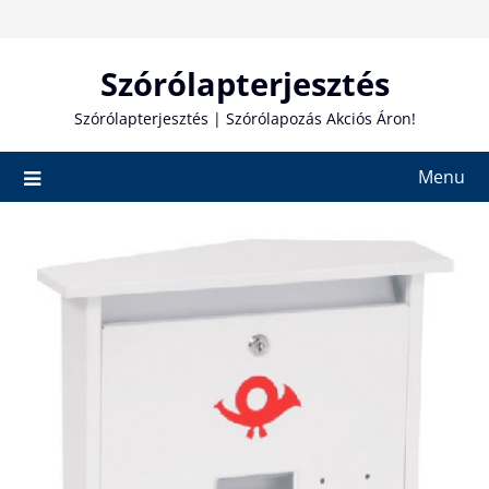
Skip
to
content
Szórólapterjesztés
Szórólapterjesztés | Szórólapozás Akciós Áron!
Menu