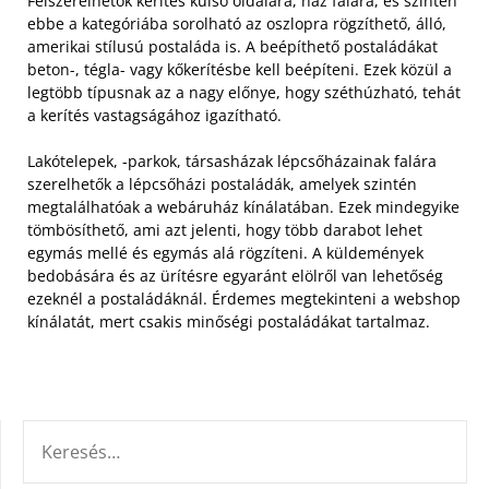
Felszerelhetők kerítés külső oldalára, ház falára, és szintén
ebbe a kategóriába sorolható az oszlopra rögzíthető, álló,
amerikai stílusú postaláda is. A beépíthető postaládákat
beton-, tégla- vagy kőkerítésbe kell beépíteni. Ezek közül a
legtöbb típusnak az a nagy előnye, hogy széthúzható, tehát
a kerítés vastagságához igazítható.
Lakótelepek, -parkok, társasházak lépcsőházainak falára
szerelhetők a lépcsőházi postaládák, amelyek szintén
megtalálhatóak a webáruház kínálatában. Ezek mindegyike
tömbösíthető, ami azt jelenti, hogy több darabot lehet
egymás mellé és egymás alá rögzíteni. A küldemények
bedobására és az ürítésre egyaránt elölről van lehetőség
ezeknél a postaládáknál. Érdemes megtekinteni a webshop
kínálatát, mert csakis minőségi postaládákat tartalmaz.
KERESÉS: