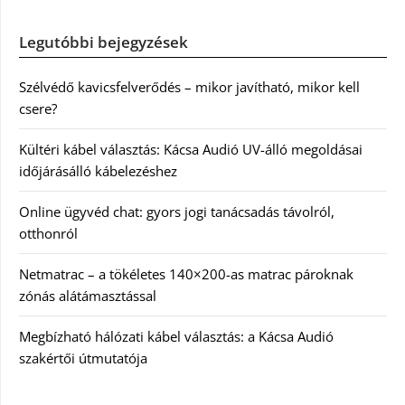
Legutóbbi bejegyzések
Szélvédő kavicsfelverődés – mikor javítható, mikor kell
csere?
Kültéri kábel választás: Kácsa Audió UV-álló megoldásai
időjárásálló kábelezéshez
Online ügyvéd chat: gyors jogi tanácsadás távolról,
otthonról
Netmatrac – a tökéletes 140×200-as matrac pároknak
zónás alátámasztással
Megbízható hálózati kábel választás: a Kácsa Audió
szakértői útmutatója