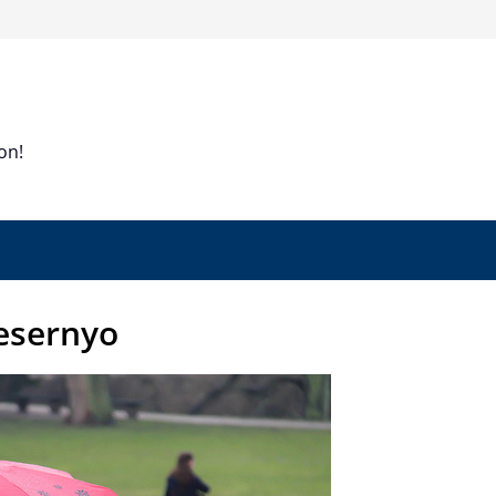
on!
 esernyo