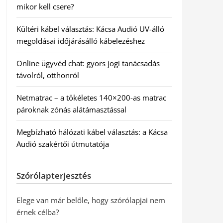
mikor kell csere?
Kültéri kábel választás: Kácsa Audió UV-álló
megoldásai időjárásálló kábelezéshez
Online ügyvéd chat: gyors jogi tanácsadás
távolról, otthonról
Netmatrac – a tökéletes 140×200-as matrac
pároknak zónás alátámasztással
Megbízható hálózati kábel választás: a Kácsa
Audió szakértői útmutatója
Szórólapterjesztés
Elege van már belőle, hogy szórólapjai nem
érnek célba?