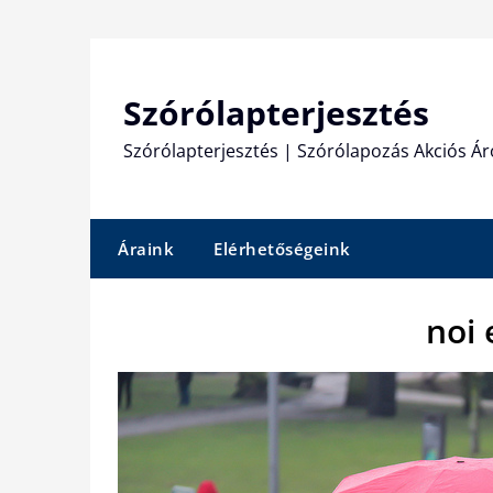
Skip
to
content
Szórólapterjesztés
Szórólapterjesztés | Szórólapozás Akciós Ár
Áraink
Elérhetőségeink
noi