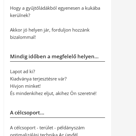
Hogy a gyűjtőládákból egyenesen a kukába
kerülnek?
Akkor jó helyen jár, forduljon hozzánk
bizalommal!
Mindig időben a megfelelő helyen…
Lapot ad ki?
Kiadványa terjesztésre vár?
Hívjon minket!
És mindenkihez eljut, akihez Ön szeretné!
A célcsoport…
A célcsoport - terület - példányszám
optimalizálási technika Az ügyfél