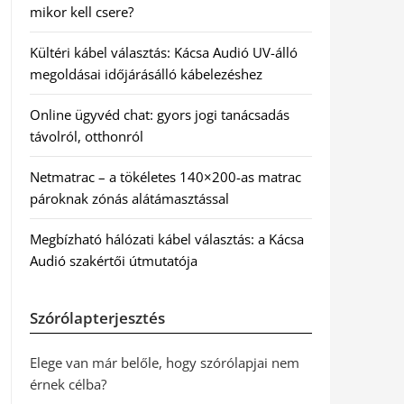
mikor kell csere?
Kültéri kábel választás: Kácsa Audió UV-álló
megoldásai időjárásálló kábelezéshez
Online ügyvéd chat: gyors jogi tanácsadás
távolról, otthonról
Netmatrac – a tökéletes 140×200-as matrac
pároknak zónás alátámasztással
Megbízható hálózati kábel választás: a Kácsa
Audió szakértői útmutatója
Szórólapterjesztés
Elege van már belőle, hogy szórólapjai nem
érnek célba?