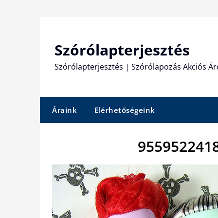
Skip
to
content
Szórólapterjesztés
Szórólapterjesztés | Szórólapozás Akciós Ár
Áraink
Elérhetőségeink
9559522418