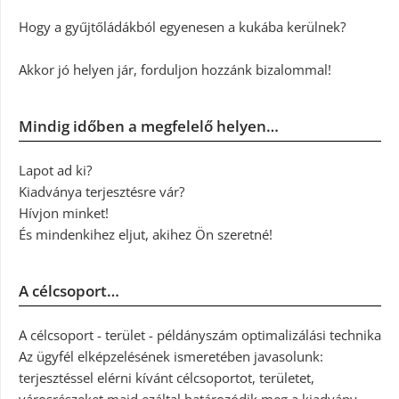
Hogy a gyűjtőládákból egyenesen a kukába kerülnek?
Akkor jó helyen jár, forduljon hozzánk bizalommal!
Mindig időben a megfelelő helyen…
Lapot ad ki?
Kiadványa terjesztésre vár?
Hívjon minket!
És mindenkihez eljut, akihez Ön szeretné!
A célcsoport…
A célcsoport - terület - példányszám optimalizálási technika
Az ügyfél elképzelésének ismeretében javasolunk:
terjesztéssel elérni kívánt célcsoportot, területet,