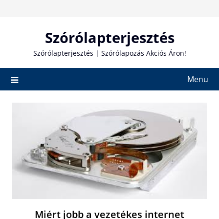
Skip
to
content
Szórólapterjesztés
Szórólapterjesztés | Szórólapozás Akciós Áron!
Menu
Miért jobb a vezetékes internet