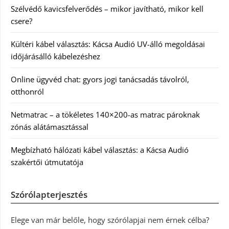
Szélvédő kavicsfelverődés – mikor javítható, mikor kell
csere?
Kültéri kábel választás: Kácsa Audió UV-álló megoldásai
időjárásálló kábelezéshez
Online ügyvéd chat: gyors jogi tanácsadás távolról,
otthonról
Netmatrac – a tökéletes 140×200-as matrac pároknak
zónás alátámasztással
Megbízható hálózati kábel választás: a Kácsa Audió
szakértői útmutatója
Szórólapterjesztés
Elege van már belőle, hogy szórólapjai nem érnek célba?