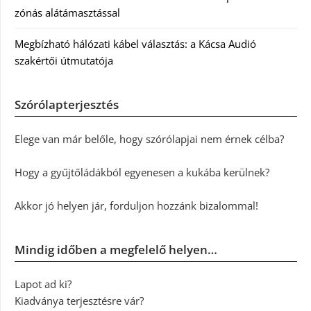
zónás alátámasztással
Megbízható hálózati kábel választás: a Kácsa Audió
szakértői útmutatója
Szórólapterjesztés
Elege van már belőle, hogy szórólapjai nem érnek célba?
Hogy a gyűjtőládákból egyenesen a kukába kerülnek?
Akkor jó helyen jár, forduljon hozzánk bizalommal!
Mindig időben a megfelelő helyen…
Lapot ad ki?
Kiadványa terjesztésre vár?