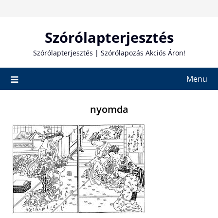
Skip
to
content
Szórólapterjesztés
Szórólapterjesztés | Szórólapozás Akciós Áron!
Menu
nyomda