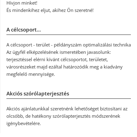
Hívjon minket!
És mindenkihez eljut, akihez Ön szeretné!
A célcsoport…
A célcsoport - terület - példányszám optimalizálási technika
Az ügyfél elképzelésének ismeretében javasolunk:
terjesztéssel elérni kívánt célcsoportot, területet,
városrészeket majd ezáltal határozódik meg a kiadvány
megfelelő mennyisége.
Akciós szórólapterjesztés
Akciós ajánlatunkkal szeretnénk lehetőséget biztosítani az
olcsóbb, de hatékony szórólapterjesztés módszerének
igénybevételére.