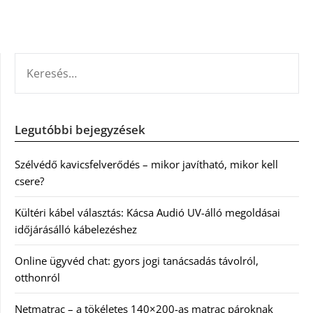
KERESÉS:
Legutóbbi bejegyzések
Szélvédő kavicsfelverődés – mikor javítható, mikor kell
csere?
Kültéri kábel választás: Kácsa Audió UV-álló megoldásai
időjárásálló kábelezéshez
Online ügyvéd chat: gyors jogi tanácsadás távolról,
otthonról
Netmatrac – a tökéletes 140×200-as matrac pároknak