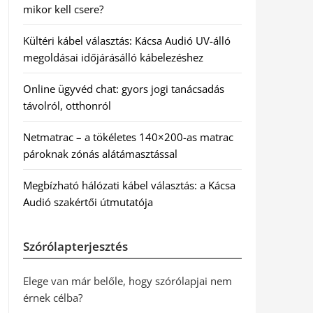
mikor kell csere?
Kültéri kábel választás: Kácsa Audió UV-álló
megoldásai időjárásálló kábelezéshez
Online ügyvéd chat: gyors jogi tanácsadás
távolról, otthonról
Netmatrac – a tökéletes 140×200-as matrac
pároknak zónás alátámasztással
Megbízható hálózati kábel választás: a Kácsa
Audió szakértői útmutatója
Szórólapterjesztés
Elege van már belőle, hogy szórólapjai nem
érnek célba?