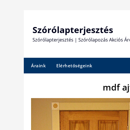
Skip
to
content
Szórólapterjesztés
Szórólapterjesztés | Szórólapozás Akciós Ár
Áraink
Elérhetőségeink
mdf aj