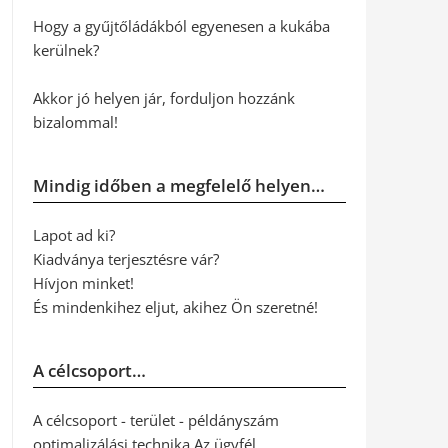
Hogy a gyűjtőládákból egyenesen a kukába
kerülnek?
Akkor jó helyen jár, forduljon hozzánk
bizalommal!
Mindig időben a megfelelő helyen…
Lapot ad ki?
Kiadványa terjesztésre vár?
Hívjon minket!
És mindenkihez eljut, akihez Ön szeretné!
A célcsoport…
A célcsoport - terület - példányszám
optimalizálási technika Az ügyfél