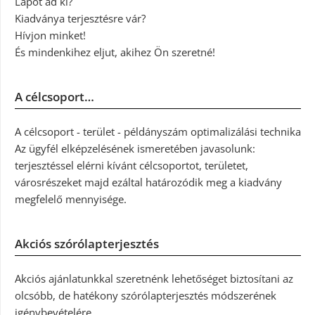
Lapot ad ki?
Kiadványa terjesztésre vár?
Hívjon minket!
És mindenkihez eljut, akihez Ön szeretné!
A célcsoport…
A célcsoport - terület - példányszám optimalizálási technika
Az ügyfél elképzelésének ismeretében javasolunk:
terjesztéssel elérni kívánt célcsoportot, területet,
városrészeket majd ezáltal határozódik meg a kiadvány
megfelelő mennyisége.
Akciós szórólapterjesztés
Akciós ajánlatunkkal szeretnénk lehetőséget biztosítani az
olcsóbb, de hatékony szórólapterjesztés módszerének
igénybevételére.