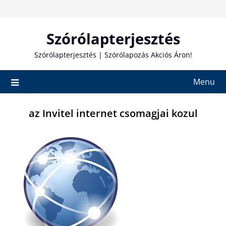
Skip
to
content
Szórólapterjesztés
Szórólapterjesztés | Szórólapozás Akciós Áron!
Menu
az Invitel internet csomagjai kozul