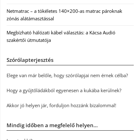
Netmatrac – a tökéletes 140×200-as matrac pároknak
zónás alátámasztással
Megbízható hálózati kábel választás: a Kácsa Audió
szakértői útmutatója
Szórólapterjesztés
Elege van már belőle, hogy szórólapjai nem érnek célba?
Hogy a gyűjtőládákból egyenesen a kukába kerülnek?
Akkor jó helyen jár, forduljon hozzánk bizalommal!
Mindig időben a megfelelő helyen…