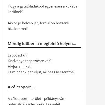
Hogy a gyűjtőládákból egyenesen a kukába
kerülnek?
Akkor jó helyen jár, forduljon hozzánk
bizalommal!
Mindig időben a megfelelő helyen…
Lapot ad ki?
Kiadványa terjesztésre vár?
Hívjon minket!
És mindenkihez eljut, akihez Ön szeretné!
A célcsoport…
A célcsoport - terület - példányszám
optimalizálási technika Az ügyfél