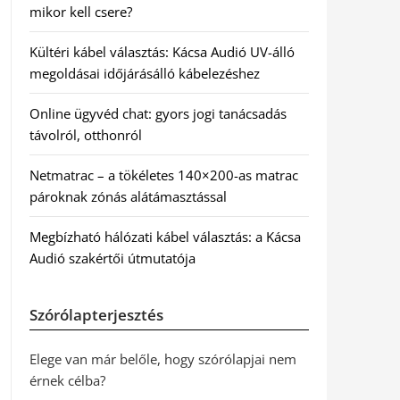
mikor kell csere?
Kültéri kábel választás: Kácsa Audió UV-álló
megoldásai időjárásálló kábelezéshez
Online ügyvéd chat: gyors jogi tanácsadás
távolról, otthonról
Netmatrac – a tökéletes 140×200-as matrac
pároknak zónás alátámasztással
Megbízható hálózati kábel választás: a Kácsa
Audió szakértői útmutatója
Szórólapterjesztés
Elege van már belőle, hogy szórólapjai nem
érnek célba?