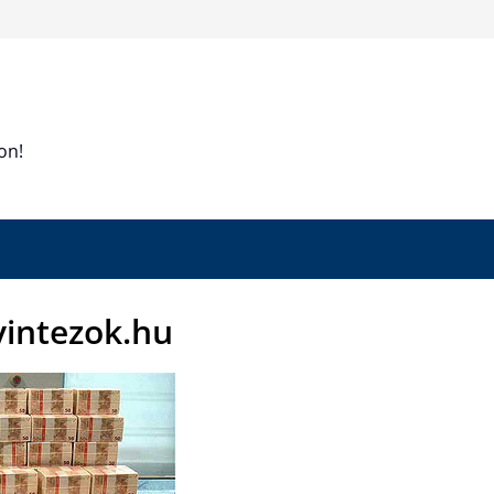
on!
yintezok.hu