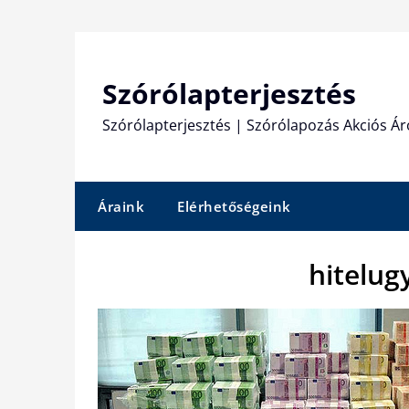
Skip
to
content
Szórólapterjesztés
Szórólapterjesztés | Szórólapozás Akciós Ár
Áraink
Elérhetőségeink
hitelug