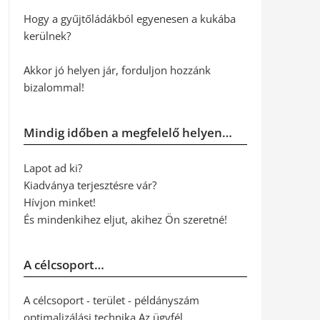
Hogy a gyűjtőládákból egyenesen a kukába
kerülnek?
Akkor jó helyen jár, forduljon hozzánk
bizalommal!
Mindig időben a megfelelő helyen…
Lapot ad ki?
Kiadványa terjesztésre vár?
Hívjon minket!
És mindenkihez eljut, akihez Ön szeretné!
A célcsoport…
A célcsoport - terület - példányszám
optimalizálási technika Az ügyfél