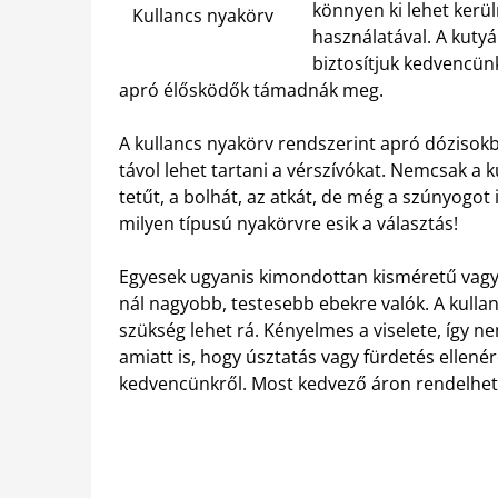
könnyen ki lehet kerül
Kullancs nyakörv
használatával. A kuty
biztosítjuk kedvencün
apró élősködők támadnák meg.
A kullancs nyakörv rendszerint apró dózisokb
távol lehet tartani a vérszívókat. Nemcsak a k
tetűt, a bolhát, az atkát, de még a szúnyogot
milyen típusú nyakörvre esik a választás!
Egyesek ugyanis kimondottan kisméretű vagy 
nál nagyobb, testesebb ebekre valók. A kulla
szükség lehet rá. Kényelmes a viselete, így 
amiatt is, hogy úsztatás vagy fürdetés ellenér
kedvencünkről. Most kedvező áron rendelhe