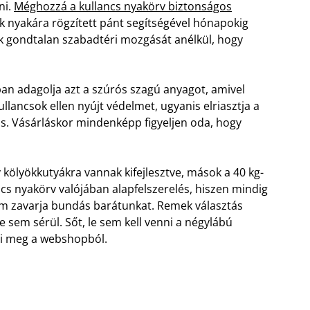
ni.
Méghozzá a kullancs nyakörv biztonságos
ák nyakára rögzített pánt segítségével hónapokig
k gondtalan szabadtéri mozgását anélkül, hogy
an adagolja azt a szúrós szagú anyagot, amivel
ullancsok ellen nyújt védelmet, ugyanis elriasztja a
 is. Vásárláskor mindenképp figyeljen oda, hogy
kölyökkutyákra vannak kifejlesztve, mások a 40 kg-
ncs nyakörv valójában alapfelszerelés, hiszen mindig
nem zavarja bundás barátunkat. Remek választás
e sem sérül. Sőt, le sem kell venni a négylábú
ti meg a webshopból.