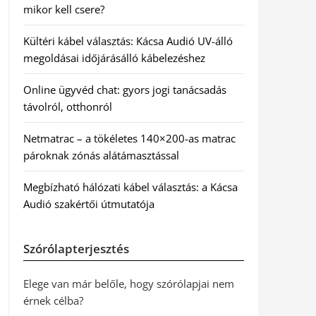
mikor kell csere?
Kültéri kábel választás: Kácsa Audió UV-álló
megoldásai időjárásálló kábelezéshez
Online ügyvéd chat: gyors jogi tanácsadás
távolról, otthonról
Netmatrac – a tökéletes 140×200-as matrac
pároknak zónás alátámasztással
Megbízható hálózati kábel választás: a Kácsa
Audió szakértői útmutatója
Szórólapterjesztés
Elege van már belőle, hogy szórólapjai nem
érnek célba?