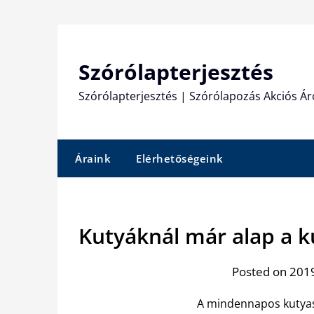
Skip
to
content
Szórólapterjesztés
Szórólapterjesztés | Szórólapozás Akciós Ár
Áraink
Elérhetőségeink
Kutyáknál már alap a k
Posted on 2019
A mindennapos kutyasé