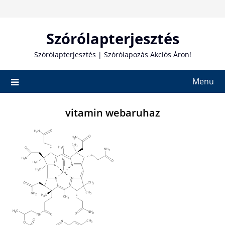
Skip
to
content
Szórólapterjesztés
Szórólapterjesztés | Szórólapozás Akciós Áron!
Menu
vitamin webaruhaz