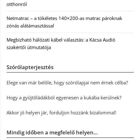
otthonról
Netmatrac – a tökéletes 140×200-as matrac pároknak
zónás alátámasztással
Megbízható hálózati kábel választás: a Kácsa Audió
szakértői útmutatója
Szórólapterjesztés
Elege van már belőle, hogy szórólapjai nem érnek célba?
Hogy a gyűjtőládákból egyenesen a kukába kerülnek?
Akkor jó helyen jár, forduljon hozzánk bizalommal!
Mindig időben a megfelelő helyen…