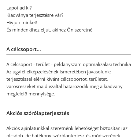
Lapot ad ki?
Kiadványa terjesztésre vár?
Hívjon minket!
És mindenkihez eljut, akihez Ön szeretné!
A célcsoport…
A célcsoport - terület - példányszám optimalizálási technika
Az ügyfél elképzelésének ismeretében javasolunk:
terjesztéssel elérni kívánt célcsoportot, területet,
városrészeket majd ezáltal határozódik meg a kiadvány
megfelelő mennyisége.
Akciós szórólapterjesztés
Akciós ajánlatunkkal szeretnénk lehetőséget biztosítani az
olcsóbb, de hatékony szórólapterjesztés módszerének