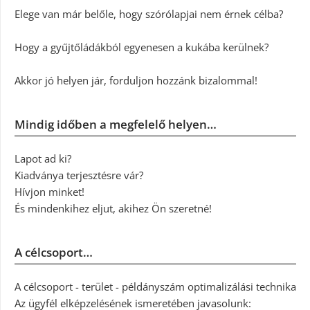
Elege van már belőle, hogy szórólapjai nem érnek célba?
Hogy a gyűjtőládákból egyenesen a kukába kerülnek?
Akkor jó helyen jár, forduljon hozzánk bizalommal!
Mindig időben a megfelelő helyen…
Lapot ad ki?
Kiadványa terjesztésre vár?
Hívjon minket!
És mindenkihez eljut, akihez Ön szeretné!
A célcsoport…
A célcsoport - terület - példányszám optimalizálási technika
Az ügyfél elképzelésének ismeretében javasolunk: