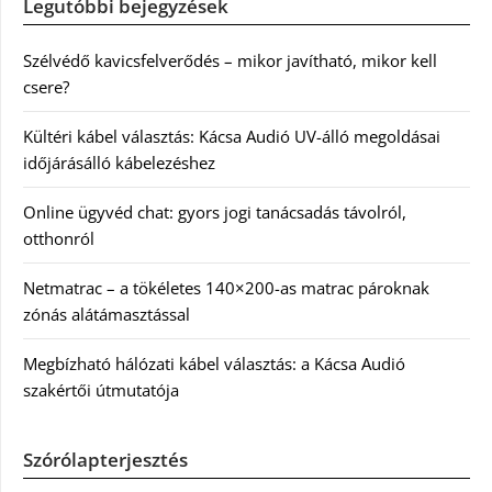
Legutóbbi bejegyzések
Szélvédő kavicsfelverődés – mikor javítható, mikor kell
csere?
Kültéri kábel választás: Kácsa Audió UV-álló megoldásai
időjárásálló kábelezéshez
Online ügyvéd chat: gyors jogi tanácsadás távolról,
otthonról
Netmatrac – a tökéletes 140×200-as matrac pároknak
zónás alátámasztással
Megbízható hálózati kábel választás: a Kácsa Audió
szakértői útmutatója
Szórólapterjesztés