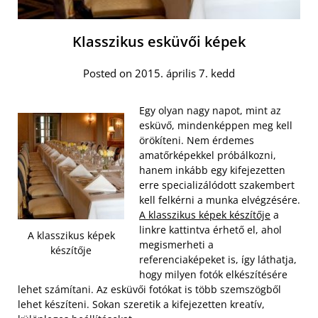
Klasszikus esküvői képek
Posted on 2015. április 7. kedd
Egy olyan nagy napot, mint az
esküvő, mindenképpen meg kell
örökíteni. Nem érdemes
amatőrképekkel próbálkozni,
hanem inkább egy kifejezetten
erre specializálódott szakembert
kell felkérni a munka elvégzésére.
A klasszikus képek készítője
a
linkre kattintva érhető el, ahol
A klasszikus képek
megismerheti a
készítője
referenciaképeket is, így láthatja,
hogy milyen fotók elkészítésére
lehet számítani. Az esküvői fotókat is több szemszögből
lehet készíteni. Sokan szeretik a kifejezetten kreatív,