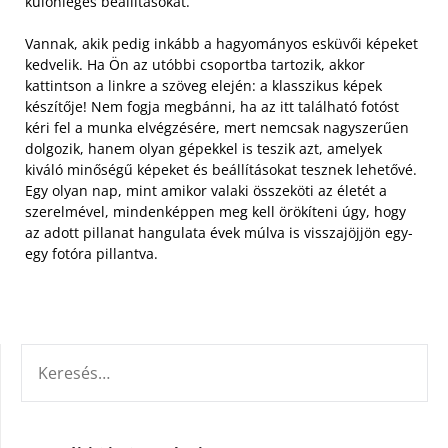
különleges beállításokat.
Vannak, akik pedig inkább a hagyományos esküvői képeket
kedvelik. Ha Ön az utóbbi csoportba tartozik, akkor
kattintson a linkre a szöveg elején: a klasszikus képek
készítője! Nem fogja megbánni, ha az itt található fotóst
kéri fel a munka elvégzésére, mert nemcsak nagyszerűen
dolgozik, hanem olyan gépekkel is teszik azt, amelyek
kiváló minőségű képeket és beállításokat tesznek lehetővé.
Egy olyan nap, mint amikor valaki összeköti az életét a
szerelmével, mindenképpen meg kell örökíteni úgy, hogy
az adott pillanat hangulata évek múlva is visszajöjjön egy-
egy fotóra pillantva.
KERESÉS: