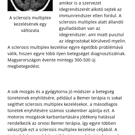
amikor is a szervezet
idegrendszerét alkotó sejtek az
immunrendszer ellen fordul. A
A sclerozis multiplex
sclerosis multiplex alatt állandó
kezelésének egy
gyulladásban van az
változata
idegrendszer, ami miatt pusztul
az idegrostokat körülvevő myelin.
A sclerosis multiplex kezelése egyre égetőbb problémává
válik, hiszen egyre több ilyen betegséget diagnosztizálnak.
Magyarországon évente mintegy 300-500 új
megbetegedést.
A sok mozgás és a gyógytorna jó módszer a betegség
tüneteinek enyhítésére, például a Bemer terápia is sokat
segíthet sclerosis multiplex kezelésekor, a másodlagos
tünetek enyhítésére számos szakember ajánlja ezt. A
motoros mozgások karbantartására jótékony hatással
rendelkezik az orvosi Bemer terápia, így egyre többen
választják ezt a sclerosis multiplex kezelése céljából. A