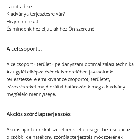
Lapot ad ki?
Kiadványa terjesztésre vár?
Hívjon minket!
És mindenkihez eljut, akihez Ön szeretné!
A célcsoport…
A célcsoport - terület - példányszám optimalizálási technika
Az ügyfél elképzelésének ismeretében javasolunk:
terjesztéssel elérni kívánt célcsoportot, területet,
városrészeket majd ezáltal határozódik meg a kiadvány
megfelelő mennyisége.
Akciós szórólapterjesztés
Akciós ajánlatunkkal szeretnénk lehetőséget biztosítani az
olcsóbb, de hatékony szórólapterjesztés módszerének