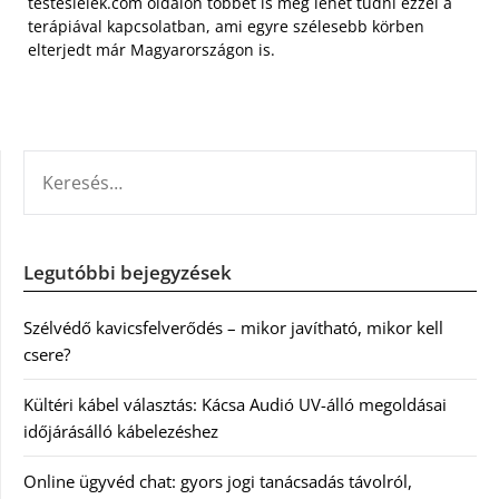
testeslelek.com oldalon többet is meg lehet tudni ezzel a
terápiával kapcsolatban, ami egyre szélesebb körben
elterjedt már Magyarországon is.
KERESÉS:
Legutóbbi bejegyzések
Szélvédő kavicsfelverődés – mikor javítható, mikor kell
csere?
Kültéri kábel választás: Kácsa Audió UV-álló megoldásai
időjárásálló kábelezéshez
Online ügyvéd chat: gyors jogi tanácsadás távolról,