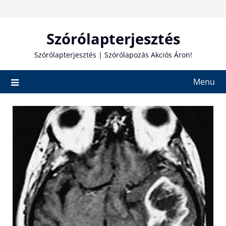
Skip
to
content
Szórólapterjesztés
Szórólapterjesztés | Szórólapozás Akciós Áron!
Menu