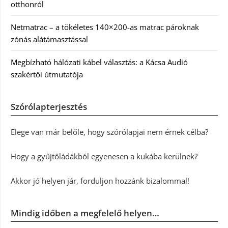
otthonról
Netmatrac – a tökéletes 140×200-as matrac pároknak
zónás alátámasztással
Megbízható hálózati kábel választás: a Kácsa Audió
szakértői útmutatója
Szórólapterjesztés
Elege van már belőle, hogy szórólapjai nem érnek célba?
Hogy a gyűjtőládákból egyenesen a kukába kerülnek?
Akkor jó helyen jár, forduljon hozzánk bizalommal!
Mindig időben a megfelelő helyen…