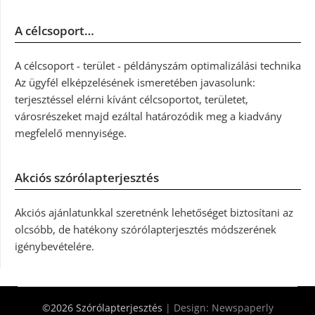
A célcsoport…
A célcsoport - terület - példányszám optimalizálási technika
Az ügyfél elképzelésének ismeretében javasolunk:
terjesztéssel elérni kívánt célcsoportot, területet,
városrészeket majd ezáltal határozódik meg a kiadvány
megfelelő mennyisége.
Akciós szórólapterjesztés
Akciós ajánlatunkkal szeretnénk lehetőséget biztosítani az
olcsóbb, de hatékony szórólapterjesztés módszerének
igénybevételére.
©2026 Szórólapterjesztés
| Design:
Newspaperly