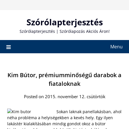
Skip
to
content
Szórólapterjesztés
Szórólapterjesztés | Szórólapozás Akciós Áron!
Menu
Kim Bútor, prémiumminőségű darabok a
fiataloknak
Posted on 2015. november 12. csütörtök
Sokan laknak panellakásban, ahol
néha probléma a helyiségekben a kevés hely. Egy ilyen
lakástér kialakításában mindig gondot okoz a bútor