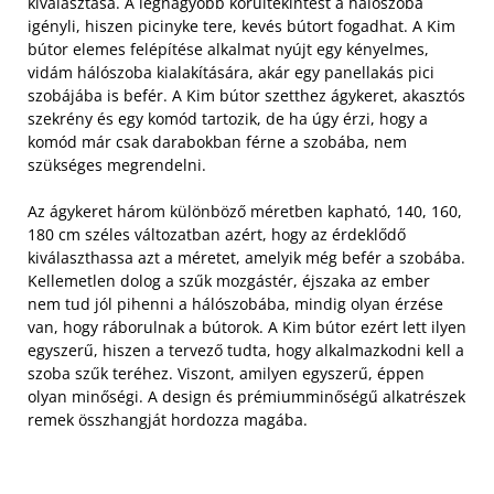
kiválasztása. A legnagyobb körültekintést a hálószoba
igényli, hiszen picinyke tere, kevés bútort fogadhat. A Kim
bútor elemes felépítése alkalmat nyújt egy kényelmes,
vidám hálószoba kialakítására, akár egy panellakás pici
szobájába is befér. A Kim bútor szetthez ágykeret, akasztós
szekrény és egy komód tartozik, de ha úgy érzi, hogy a
komód már csak darabokban férne a szobába, nem
szükséges megrendelni.
Az ágykeret három különböző méretben kapható, 140, 160,
180 cm széles változatban azért, hogy az érdeklődő
kiválaszthassa azt a méretet, amelyik még befér a szobába.
Kellemetlen dolog a szűk mozgástér, éjszaka az ember
nem tud jól pihenni a hálószobába, mindig olyan érzése
van, hogy ráborulnak a bútorok. A Kim bútor ezért lett ilyen
egyszerű, hiszen a tervező tudta, hogy alkalmazkodni kell a
szoba szűk teréhez. Viszont, amilyen egyszerű, éppen
olyan minőségi. A design és prémiumminőségű alkatrészek
remek összhangját hordozza magába.