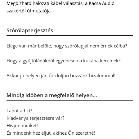
Megbízható hálózati kábel választás: a Kácsa Audió
szakértői útmutatója
Szórólapterjesztés
Elege van már belőle, hogy szórólapjai nem érnek célba?
Hogy a gyűjtőládákból egyenesen a kukába kerülnek?
Akkor jó helyen jár, forduljon hozzánk bizalommal!
Mindig időben a megfelelő helyen…
Lapot ad ki?
Kiadványa terjesztésre vár?
Hívjon minket!
És mindenkihez eljut, akihez Ön szeretné!