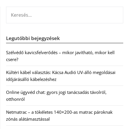
KERESÉS:
Legutóbbi bejegyzések
Szélvédő kavicsfelverődés – mikor javítható, mikor kell
csere?
Kültéri kábel választás: Kácsa Audió UV-álló megoldásai
időjárásálló kábelezéshez
Online ügyvéd chat: gyors jogi tanácsadás távolról,
otthonról
Netmatrac – a tökéletes 140×200-as matrac pároknak
zónás alátámasztással