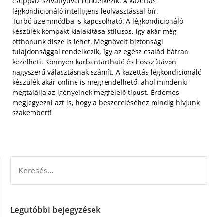
cseppvíz szivattyúval rendelkezik. A kazettás
légkondicionáló intelligens leolvasztással bír.
Turbó üzemmódba is kapcsolható. A légkondicionáló
készülék kompakt kialakítása stílusos, így akár még
otthonunk dísze is lehet. Megnövelt biztonsági
tulajdonsággal rendelkezik, így az egész család bátran
kezelheti. Könnyen karbantartható és hosszútávon
nagyszerű választásnak számít. A kazettás légkondicionáló
készülék akár online is megrendelhető, ahol mindenki
megtalálja az igényeinek megfelelő típust. Érdemes
megjegyezni azt is, hogy a beszereléséhez mindig hívjunk
szakembert!
KERESÉS:
Legutóbbi bejegyzések