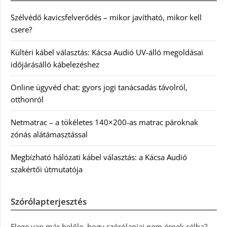
Szélvédő kavicsfelverődés – mikor javítható, mikor kell
csere?
Kültéri kábel választás: Kácsa Audió UV-álló megoldásai
időjárásálló kábelezéshez
Online ügyvéd chat: gyors jogi tanácsadás távolról,
otthonról
Netmatrac – a tökéletes 140×200-as matrac pároknak
zónás alátámasztással
Megbízható hálózati kábel választás: a Kácsa Audió
szakértői útmutatója
Szórólapterjesztés
Elege van már belőle, hogy szórólapjai nem érnek célba?