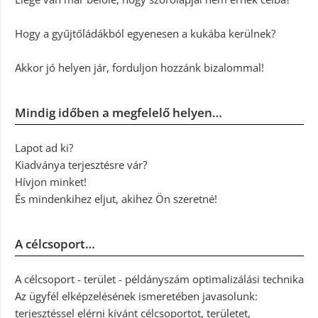
Hogy a gyűjtőládákból egyenesen a kukába kerülnek?
Akkor jó helyen jár, forduljon hozzánk bizalommal!
Mindig időben a megfelelő helyen…
Lapot ad ki?
Kiadványa terjesztésre vár?
Hívjon minket!
És mindenkihez eljut, akihez Ön szeretné!
A célcsoport…
A célcsoport - terület - példányszám optimalizálási technika
Az ügyfél elképzelésének ismeretében javasolunk:
terjesztéssel elérni kívánt célcsoportot, területet,