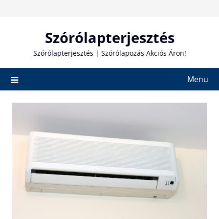
Skip
to
content
Szórólapterjesztés
Szórólapterjesztés | Szórólapozás Akciós Áron!
Menu